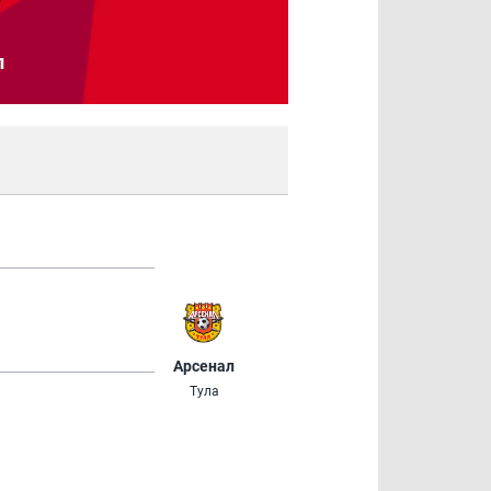
л
Арсенал
Тула