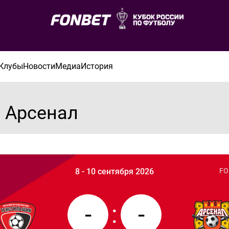
Клубы
Новости
Медиа
История
 Арсенал
8 - 10 сентября 2026
FO
-
:
-