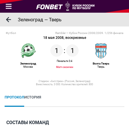
Зеленоград — Тверь
Футбол
Rambler — Кубок России 2008/2009. 1/256 финала
18 мая 2008, воскресенье
1
:
1
Пенальти 3:4
Зеленоград
Волга Тверь
Москва
Тверь
Матч окончен
Стадион: «Ангстрем» (Россия, Зеленоград)
Вместимость: 3 000. Количество зрителей: 800
ПРОТОКОЛ
ИСТОРИЯ
СОСТАВЫ КОМАНД