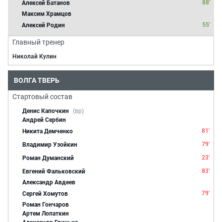
88'
Алексей Батанов
Максим Храмцов
55'
Алексей Родин
Главный тренер
Николай Кулин
ВОЛГА ТВЕРЬ
Стартовый состав
Денис Капочкин
(вр)
Андрей Сербин
81'
Никита Демченко
79'
Владимир Узойкин
23'
Роман Думанский
83'
Евгений Фальковский
Александр Авдеев
79'
Сергей Хомутов
Роман Гончаров
Артем Лопаткин