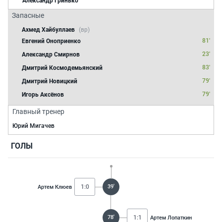
Александр Гринько
Запасные
Ахмед Хайбуллаев
(вр)
81'
Евгений Оноприенко
23'
Александр Смирнов
83'
Дмитрий Космодемьянский
79'
Дмитрий Новицкий
79'
Игорь Аксёнов
Главный тренер
Юрий Мигачев
ГОЛЫ
1:0
39'
Артем Клюев
78'
1:1
Артем Лопаткин