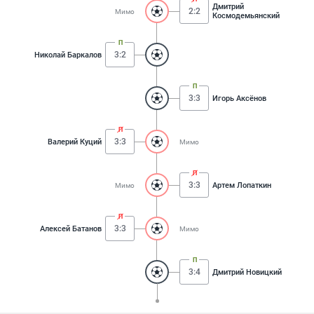
Дмитрий
2:2
Мимо
Космодемьянский
3:2
Николай Баркалов
3:3
Игорь Аксёнов
3:3
Валерий Куций
Мимо
3:3
Артем Лопаткин
Мимо
3:3
Алексей Батанов
Мимо
3:4
Дмитрий Новицкий