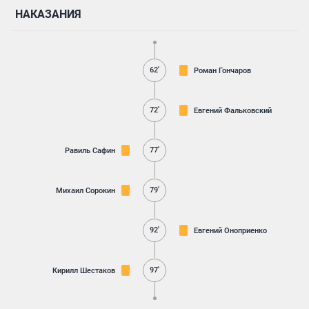
НАКАЗАНИЯ
62'
Роман Гончаров
72'
Евгений Фальковский
77'
Равиль Сафин
79'
Михаил Сорокин
92'
Евгений Оноприенко
97'
Кирилл Шестаков