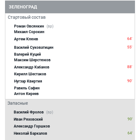
ЗЕЛЕНОГРАД
Стартовый состав
Роман Овсянкин
(вр)
Михаил Сорокин
64'
Артем Клюев
55'
Василий Суковатицин
Валерий Куций
Максим Шерстюков
88'
Александр Кабанов
Кирилл Шестаков
90'
Нугзар Квиртия
Равиль Сафин
Антон Киреев
Запасные
Василий Фролов
(вр)
90'
Иван Ряховский
Александр Горшков
64'
Николай Баркалов