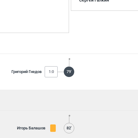
Сергей Галкин
Григорий Гнедов
1:0
79'
Игорь Балашов
82'