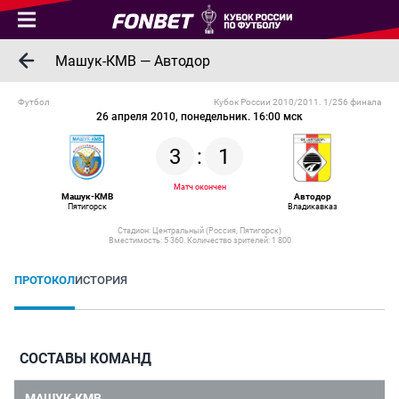
Машук-КМВ — Автодор
Футбол
Кубок России 2010/2011. 1/256 финала
26 апреля 2010, понедельник. 16:00 мск
3
:
1
Матч окончен
Машук-КМВ
Автодор
Пятигорск
Владикавказ
Стадион: Центральный (Россия, Пятигорск)
Вместимость: 5 360. Количество зрителей: 1 800
ПРОТОКОЛ
ИСТОРИЯ
СОСТАВЫ КОМАНД
МАШУК-КМВ