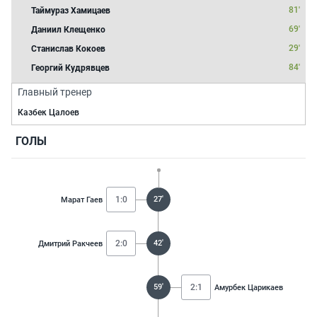
81'
Таймураз Хамицаев
69'
Даниил Клещенко
29'
Станислав Кокоев
84'
Георгий Кудрявцев
Главный тренер
Казбек Цалоев
ГОЛЫ
1:0
27'
Марат Гаев
2:0
42'
Дмитрий Ракчеев
59'
2:1
Амурбек Царикаев