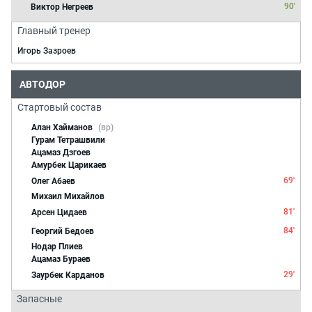
90'
Виктор Негреев
Главный тренер
Игорь Зазроев
АВТОДОР
Стартовый состав
Алан Хайманов
(вр)
Гурам Тетрашвили
Ацамаз Дзгоев
Амурбек Царикаев
69'
Олег Абаев
Михаил Михайлов
81'
Арсен Цидаев
84'
Георгий Бедоев
Нодар Плиев
Ацамаз Бураев
29'
Заурбек Карданов
Запасные