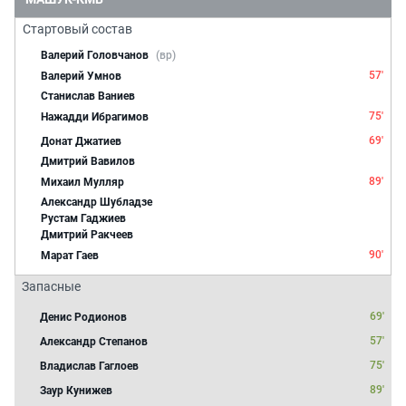
Стартовый состав
Валерий Головчанов
(вр)
57'
Валерий Умнов
Станислав Ваниев
75'
Нажадди Ибрагимов
69'
Донат Джатиев
Дмитрий Вавилов
89'
Михаил Мулляр
Александр Шубладзе
Рустам Гаджиев
Дмитрий Ракчеев
90'
Марат Гаев
Запасные
69'
Денис Родионов
57'
Александр Степанов
75'
Владислав Гаглоев
89'
Заур Кунижев