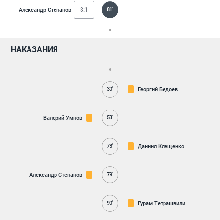
3:1
81'
Александр Степанов
НАКАЗАНИЯ
30'
Георгий Бедоев
53'
Валерий Умнов
78'
Даниил Клещенко
79'
Александр Степанов
90'
Гурам Тетрашвили