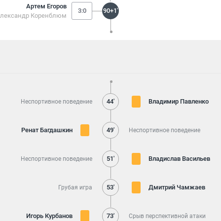
Артем Егоров
3:0
90+1'
лександр Коренблюм
44'
Владимир Павленко
Неспортивное поведение
Ренат Багдашкин
49'
Неспортивное поведение
51'
Владислав Васильев
Неспортивное поведение
53'
Дмитрий Чамжаев
Грубая игра
Игорь Курбанов
73'
Срыв перспективной атаки