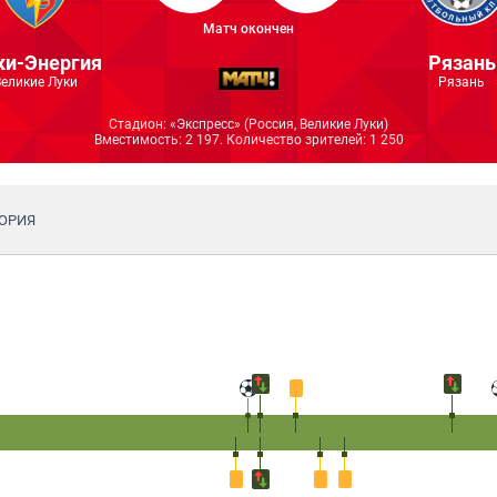
Матч окончен
ки-Энергия
Рязань
Великие Луки
Рязань
Стадион: ​«Экспресс»​ (Россия, Великие Луки)
Вместимость: 2 197. Количество зрителей: 1 250
ОРИЯ