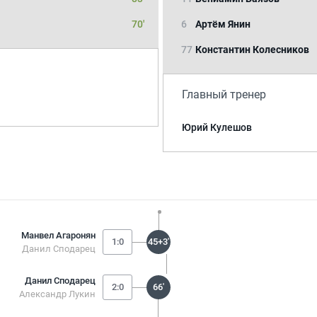
70'
6
Артём Янин
77
Константин Колесников
Главный тренер
Юрий Кулешов
Манвел Агаронян
1:0
45+3'
Данил Сподарец
Данил Сподарец
2:0
66'
Александр Лукин