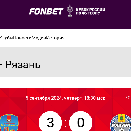
Клубы
Новости
Медиа
История
— Рязань
5 сентября 2024, четверг. 18:30 мск
FO
3
:
0