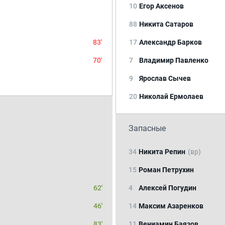
10
Егор Аксенов
88
Никита Сатаров
83'
17
Александр Барков
70'
7
Владимир Павленко
9
Ярослав Сычев
20
Николай Ермолаев
Запасные
34
Никита Репин
(вр)
15
Роман Петрухин
62'
4
Алексей Погудин
46'
14
Максим Азаренков
83'
11
Вениамин Баязов