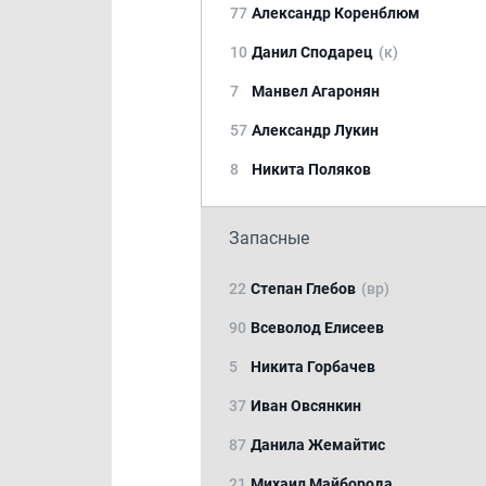
77
Александр Коренблюм
10
Данил Сподарец
(к)
7
Манвел Агаронян
57
Александр Лукин
8
Никита Поляков
Запасные
22
Степан Глебов
(вр)
90
Всеволод Елисеев
5
Никита Горбачев
37
Иван Овсянкин
87
Данила Жемайтис
21
Михаил Майборода