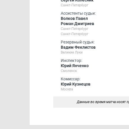
Сергей Колесник
Санкт-Петербург
Ассистенты судьи:
Волков Павел
Роман Дмитриев
Санкт-Петербург
Санкт-Петербург
Резервный судья:
Вадим Феклистов
Великие Луки
Инспектор:
Юрий Янченко
Смоленск
Комиссар:
Юрий Кузнецов
Москва
Данные во время матча носят п