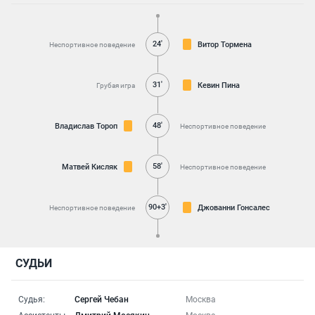
24'
Витор Тормена
Неспортивное поведение
31'
Кевин Пина
Грубая игра
48'
Владислав Тороп
Неспортивное поведение
58'
Матвей Кисляк
Неспортивное поведение
90+3'
Джованни Гонсалес
Неспортивное поведение
СУДЬИ
Судья:
Сергей Чебан
Москва