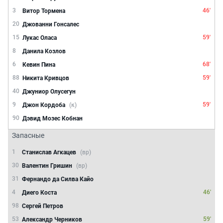
3
46'
Витор Тормена
20
Джованни Гонсалес
15
59'
Лукас Оласа
8
Данила Козлов
6
68'
Кевин Пина
88
59'
Никита Кривцов
40
Джуниор Олусегун
9
59'
Джон Кордоба
(к)
90
Дэвид Мозес Кобнан
Запасные
1
Станислав Агкацев
(вр)
30
Валентин Гришин
(вр)
31
Фернандо да Силва Кайо
4
46'
Диего Коста
98
Сергей Петров
53
59'
Александр Черников