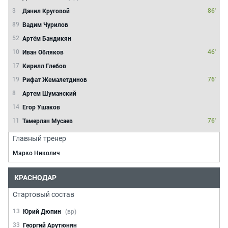
3
86'
Данил Круговой
89
Вадим Чурилов
52
Артём Бандикян
10
46'
Иван Обляков
17
Кирилл Глебов
19
76'
Рифат Жемалетдинов
8
Артем Шуманский
14
Егор Ушаков
11
76'
Тамерлан Мусаев
Главный тренер
Марко Николич
КРАСНОДАР
Стартовый состав
13
Юрий Дюпин
(вр)
33
Георгий Арутюнян