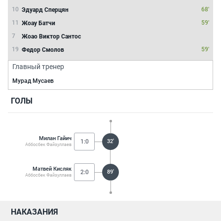
10
68'
Эдуард Сперцян
11
59'
Жоау Батчи
7
Жоао Виктор Сантос
19
59'
Федор Смолов
Главный тренер
Мурад Мусаев
ГОЛЫ
Милан Гайич
1:0
32'
Аббосбек Файзуллаев
Матвей Кисляк
2:0
89'
Аббосбек Файзуллаев
НАКАЗАНИЯ