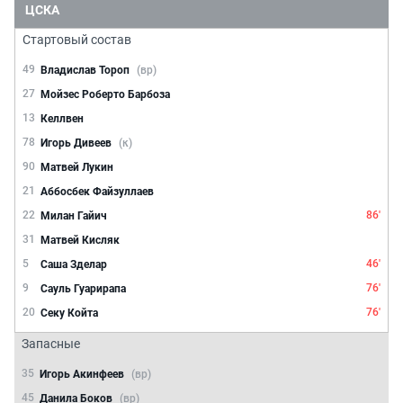
ЦСКА
Стартовый состав
49
Владислав Тороп
(вр)
27
Мойзес Роберто Барбоза
13
Келлвен
78
Игорь Дивеев
(к)
90
Матвей Лукин
21
Аббосбек Файзуллаев
22
86'
Милан Гайич
31
Матвей Кисляк
5
46'
Саша Зделар
9
76'
Сауль Гуарирапа
20
76'
Секу Койта
Запасные
35
Игорь Акинфеев
(вр)
45
Данила Боков
(вр)