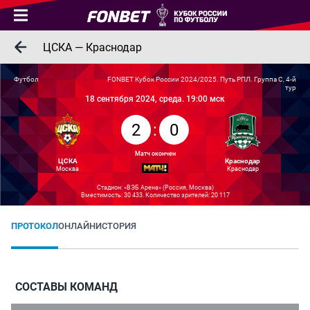
ЦСКА — Краснодар
Футбол
FONBET Кубок России 2024/2025. Путь РПЛ. Группа C, 4-й
тур
18 сентября 2024, среда. 19:00 мск
2
:
0
Матч окончен
ЦСКА
Краснодар
Москва
Краснодар
Стадион: «ВЭБ Арена» (Россия, Москва)
Вместимость: 30 433. Количество зрителей: 20 117
ПРОТОКОЛ
ОНЛАЙН
ИСТОРИЯ
СОСТАВЫ КОМАНД