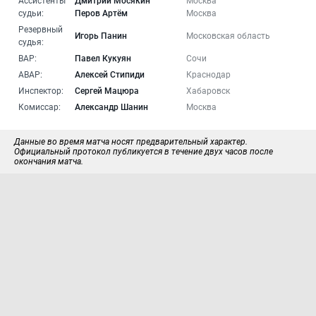
Ассистенты
Дмитрий Мосякин
Москва
судьи:
Перов Артём
Москва
Резервный
Игорь Панин
Московская область
судья:
ВАР:
Павел Кукуян
Сочи
АВАР:
Алексей Стипиди
Краснодар
Инспектор:
Сергей Мацюра
Хабаровск
Комиссар:
Александр Шанин
Москва
Данные во время матча носят предварительный характер.
Официальный протокол публикуется в течение двух часов после
окончания матча.