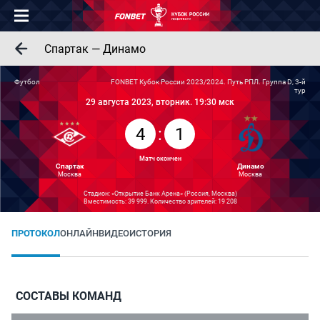
Спартак — Динамо
Футбол
FONBET Кубок России 2023/2024. Путь РПЛ. Группа D, 3-й
тур
29 августа 2023, вторник. 19:30 мск
4
:
1
Матч окончен
Спартак
Динамо
Москва
Москва
Стадион: «Открытие Банк Арена» (Россия, Москва)
Вместимость: 39 999. Количество зрителей: 19 208
ПРОТОКОЛ
ОНЛАЙН
ВИДЕО
ИСТОРИЯ
СОСТАВЫ КОМАНД