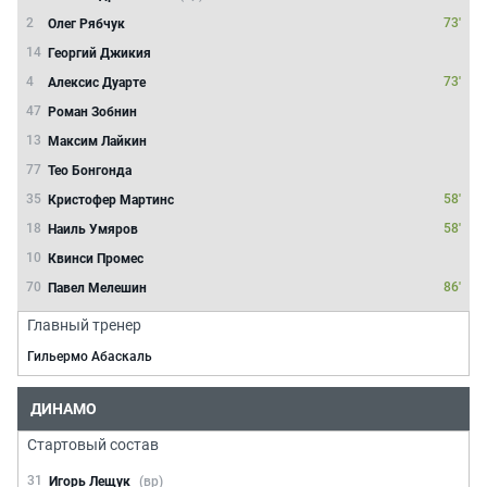
2
73'
Олег Рябчук
14
Георгий Джикия
4
73'
Алексис Дуарте
47
Роман Зобнин
13
Максим Лайкин
77
Тео Бонгонда
35
58'
Кристофер Мартинс
18
58'
Наиль Умяров
10
Квинси Промес
70
86'
Павел Мелешин
Главный тренер
Гильермо Абаскаль
ДИНАМО
Стартовый состав
31
Игорь Лещук
(вр)