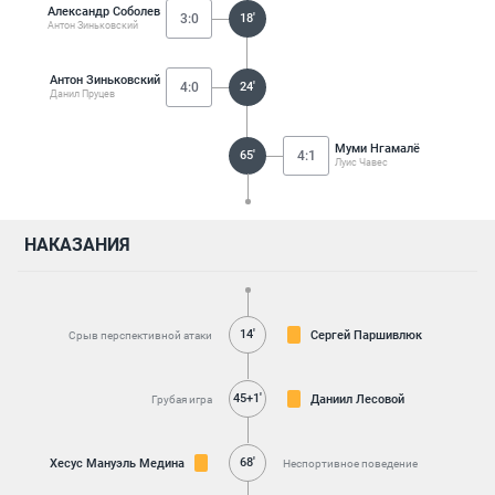
Александр Соболев
3:0
18'
Антон Зиньковский
Антон Зиньковский
4:0
24'
Данил Пруцев
Муми Нгамалё
65'
4:1
Луис Чавес
НАКАЗАНИЯ
14'
Сергей Паршивлюк
Срыв перспективной атаки
45+1'
Даниил Лесовой
Грубая игра
68'
Хесус Мануэль Медина
Неспортивное поведение