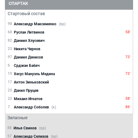
СПАРТАК
Стартовый состав
98
Александр Максименко
(вр)
68
58'
Руслан Литвинов
82
Даниил Хлусевич
23
Никита Чернов
97
73'
Даниил Денисов
6
Срджан Бабич
19
73'
Хесус Мануэль Медина
17
Антон Зиньковский
25
Данил Пруцев
22
58'
Михаил Игнатов
7
86'
Александр Соболев
(к)
Запасные
88
Илья Свинов
(вр)
57
Александр Селихов
(вр)