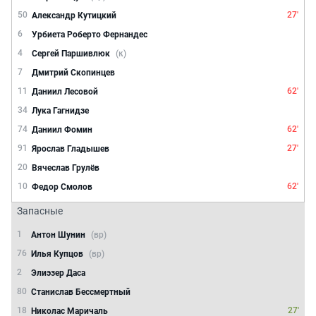
50
27'
Александр Кутицкий
6
Урбиета Роберто Фернандес
4
Сергей Паршивлюк
(к)
7
Дмитрий Скопинцев
11
62'
Даниил Лесовой
34
Лука Гагнидзе
74
62'
Даниил Фомин
91
27'
Ярослав Гладышев
20
Вячеслав Грулёв
10
62'
Федор Смолов
Запасные
1
Антон Шунин
(вр)
76
Илья Купцов
(вр)
2
Элиэзер Даса
80
Станислав Бессмертный
18
27'
Николас Маричаль