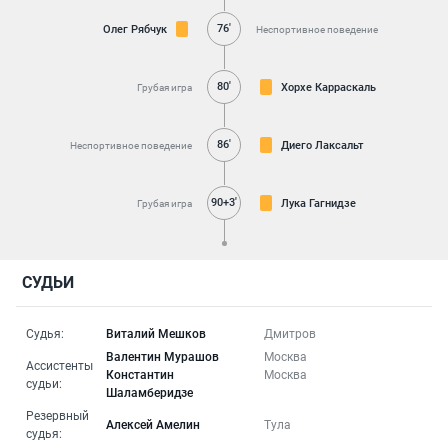
76'
Олег Рябчук
Неспортивное поведение
80'
Хорхе Карраскаль
Грубая игра
86'
Диего Лаксальт
Неспортивное поведение
90+3'
Лука Гагнидзе
Грубая игра
СУДЬИ
Судья:
Виталий Мешков
Дмитров
Валентин Мурашов
Москва
Ассистенты
Константин
Москва
судьи:
Шаламберидзе
Резервный
Алексей Амелин
Тула
судья: