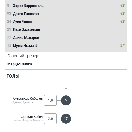
8
62'
Хорхе Карраскаль
93
62'
Диего Лаксальт
24
62'
Луис Чавес
21
Иван Зазвонкин
77
Денис Макаров
13
27'
Муми Нгамалё
Главный тренер
Марцел Личка
ГОЛЫ
Александр Соболев
1:0
6'
Даниил Денисов
Срджан Бабич
2:0
15'
Хесус Мануэль Медина