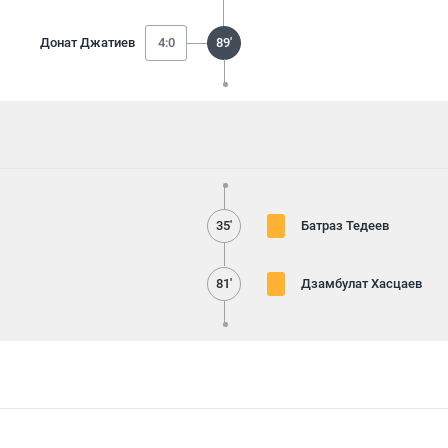
Донат Джатиев
4:0
89'
35'
Батраз Тедеев
81'
Дзамбулат Хасцаев