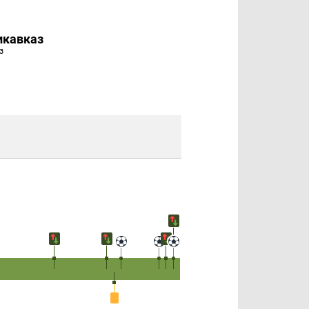
икавказ
з