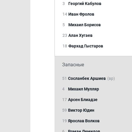
3
Георгий Кабулов
14
Иван Фролов
5
Михаил Борисов
23
Алан Хугаев
18
Фархад Гыстаров
Запасные
51
Сосланбек Аршиев
(вр)
4
Михаил Мулляр
17
Арсен Блиадзе
59
Виктор Юдин
19
Ярослав Волков
6
Роман Демидов