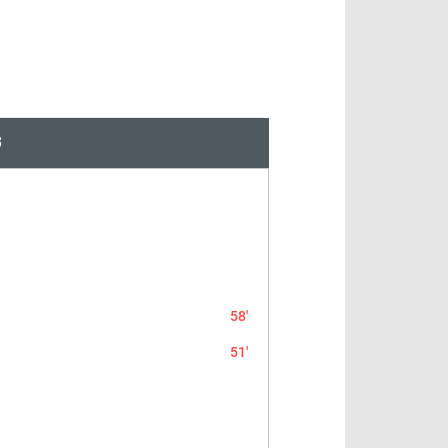
З
58'
51'