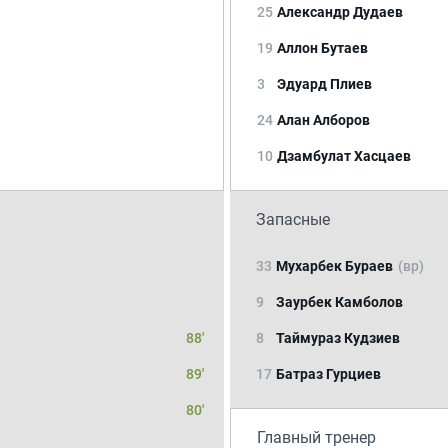
25
Александр Дудаев
19
Аллон Бутаев
3
Эдуард Плиев
24
Алан Алборов
10
Дзамбулат Хасцаев
Запасные
33
Мухарбек Бураев
(вр)
9
Заурбек Камболов
88'
8
Таймураз Кудзиев
89'
17
Батраз Гурциев
80'
Главный тренер