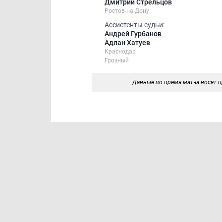
Дмитрий Стрельцов
Ростов-на-Дону
Ассистенты судьи:
Андрей Гурбанов
Адлан Хатуев
Краснодар
Грозный
Данные во время матча носят п