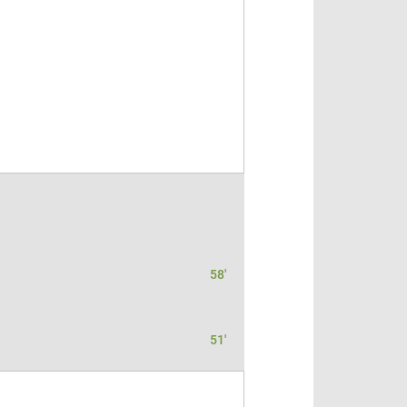
58'
51'