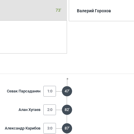
73'
Валерий Горохов
Севак Парсаданян
1:0
47'
Алан Хугаев
2:0
82'
Александр Карибов
3:0
87'