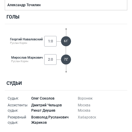
Александр Точилин
ГОЛЫ
Георгий Наваловский
1:0
61'
Руслан Корян
Мирослав Маркович
2:0
72'
Руслан Корян
СУДЬИ
Судья:
Олег Соколов
Воронеж
Ассистенты
Дмитрий Чельцов
Москва
судьи:
Ринат Деушев
Москва
Резервный
Всеволод Русланович
Хабаровск
судья:
Жариков