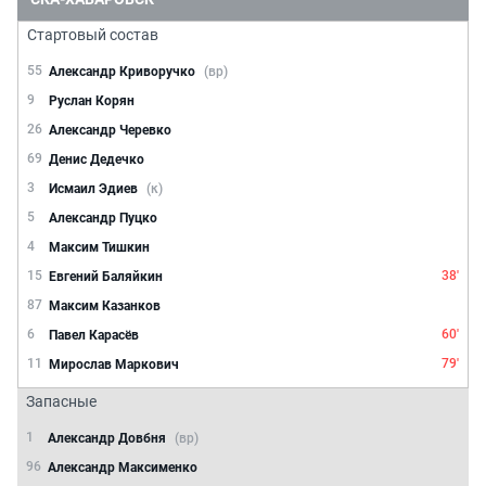
Стартовый состав
55
Александр Криворучко
(вр)
9
Руслан Корян
26
Александр Черевко
69
Денис Дедечко
3
Исмаил Эдиев
(к)
5
Александр Пуцко
4
Максим Тишкин
15
38'
Евгений Баляйкин
87
Максим Казанков
6
60'
Павел Карасёв
11
79'
Мирослав Маркович
Запасные
1
Александр Довбня
(вр)
96
Александр Максименко