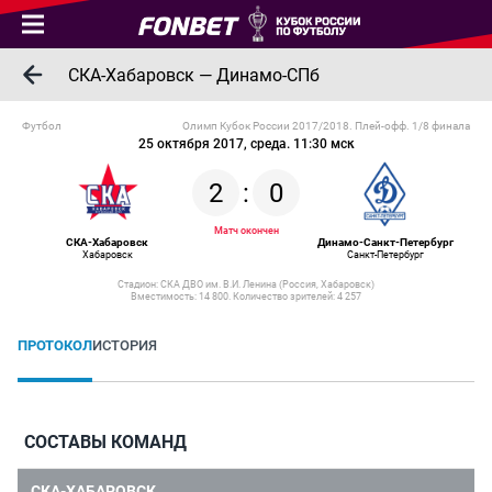
СКА-Хабаровск — Динамо-СПб
Футбол
Олимп Кубок России 2017/2018. Плей-офф. 1/8 финала
25 октября 2017, среда. 11:30 мск
2
:
0
Матч окончен
СКА-Хабаровск
Динамо-Санкт-Петербург
Хабаровск
Санкт-Петербург
Стадион: СКА ДВО им. В.И. Ленина (Россия, Хабаровск)
Вместимость: 14 800. Количество зрителей: 4 257
ПРОТОКОЛ
ИСТОРИЯ
СОСТАВЫ КОМАНД
СКА-ХАБАРОВСК