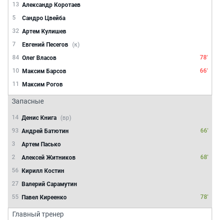
13
Александр Коротаев
5
Сандро Цвейба
32
Артем Кулишев
7
Евгений Песегов
(к)
84
78'
Олег Власов
10
66'
Максим Барсов
11
Максим Рогов
Запасные
14
Денис Книга
(вр)
93
66'
Андрей Батютин
3
Артем Пасько
2
68'
Алексей Житников
56
Кирилл Костин
27
Валерий Сарамутин
55
78'
Павел Киреенко
Главный тренер