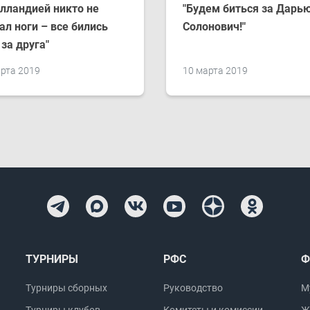
олландией никто не
"Будем биться за Дарь
ал ноги – все бились
Солонович!"
 за друга"
рта 2019
10 марта 2019
ТУРНИРЫ
РФС
Ф
Турниры сборных
Руководство
М