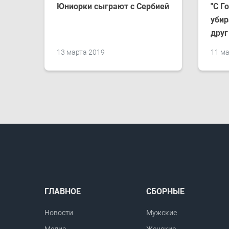
Юниорки сыграют с Сербией
"С Г
убир
друг
13 марта 2019
11 ма
ГЛАВНОЕ
СБОРНЫЕ
Новости
Мужские