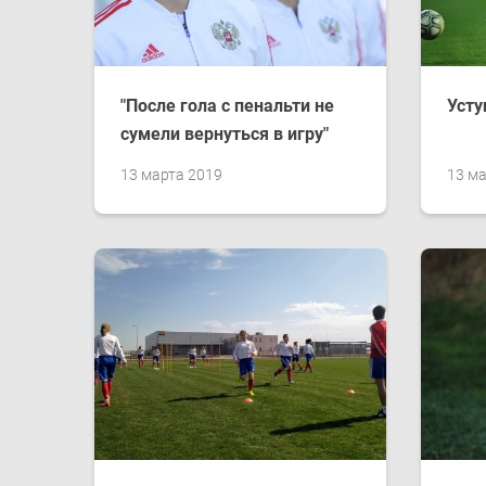
"После гола с пенальти не
Усту
сумели вернуться в игру"
13 марта 2019
13 ма