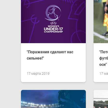
"Поражения сделают нас
"Пот
сильнее!"
футб
оси"
17 марта 2019
17 ма