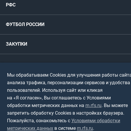
РФС
Футзал
ФИФА/УЕФА
Руководство
Антидопинг
Пляжный футбол
ФУТБОЛ РОССИИ
Международные
Комитеты и комиссии
Спонсоры и партнеры
Титулы и трофеи
Футбол
Женщины
Турниры сборных
ЗАКУПКИ
Регионы
Футзал
Студенты
Турниры клубов
Календарный план
Пляжный
Любители
© 1999-2026, Российский футбольный союз
Документы
Мы обрабатываем Cookies для улучшения работы сайта
Мини-футбол
Спортшколы
Горячая линия
анализа трафика, персонализации сервисов и удобства
Контактная информация
пользователей. Используя сайт или кликая
ПОДА-футбол
Дети
Политика обработки персональных данных
на «Я согласен», Вы соглашаетесь с Условиями
Футбольное двоеборье
Ветераны
обработки метрических данных на
m.rfs.ru
. Вы можете
Использование информации
запретить обработку Cookies в настройках браузера.
Полная версия сайта
Интерактивный
Спортсмены с ОВЗ
Пожалуйста, ознакомьтесь с
Условиями обработки
метрических данных
в системе
m.rfs.ru
.