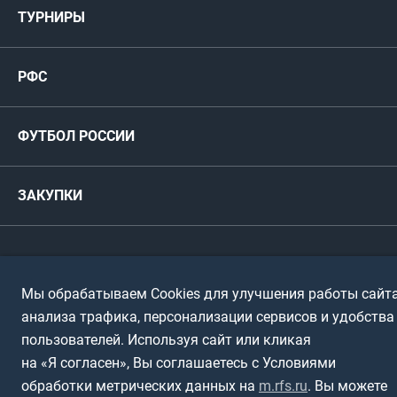
ТУРНИРЫ
Карта болельщика
Женские
РФС
Пресс-центр
РФС
Футзал
ФИФА/УЕФА
Руководство
Антидопинг
Пляжный футбол
ФУТБОЛ РОССИИ
Международные
Комитеты и комиссии
Спонсоры и партнеры
Титулы и трофеи
Футбол
Женщины
Турниры сборных
ЗАКУПКИ
Регионы
Футзал
Студенты
Турниры клубов
Календарный план
Пляжный
Любители
© 1999-2026, Российский футбольный союз
Документы
Мы обрабатываем Cookies для улучшения работы сайта
Мини-футбол
Спортшколы
Горячая линия
анализа трафика, персонализации сервисов и удобства
Контактная информация
ПОДА-футбол
Дети
пользователей. Используя сайт или кликая
Политика обработки персональных данных
на «Я согласен», Вы соглашаетесь с Условиями
Футбольное двоеборье
Ветераны
обработки метрических данных на
m.rfs.ru
. Вы можете
Использование информации