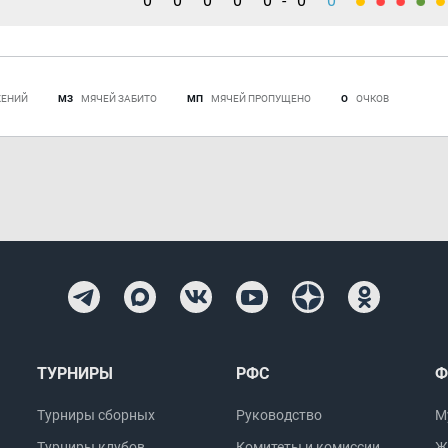
0
0
0
0
0
-
0
0
ЖЕНИЙ
МЗ
МЯЧЕЙ ЗАБИТО
МП
МЯЧЕЙ ПРОПУЩЕНО
О
ОЧКОВ
ТУРНИРЫ
РФС
Ф
Турниры сборных
Руководство
М
Турниры клубов
Комитеты и комиссии
Ж