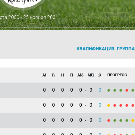
рта 2000 - 25 ноября 2001
КВАЛИФИКАЦИЯ. ГРУППА
М
В
Н
П
МЗ
МП
О
ПРОГРЕСС
0
0
0
0
0
-
0
0
0
0
0
0
0
-
0
0
0
0
0
0
0
-
0
0