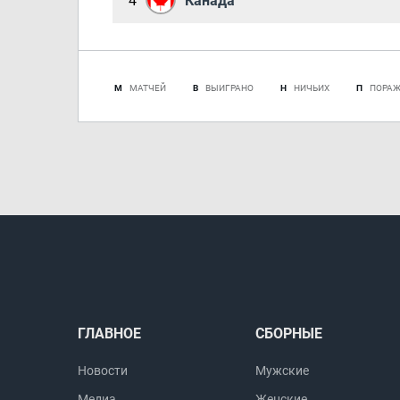
4
Канада
М
МАТЧЕЙ
В
ВЫИГРАНО
Н
НИЧЬИХ
П
ПОРА
ГЛАВНОЕ
СБОРНЫЕ
Новости
Мужские
Медиа
Женские