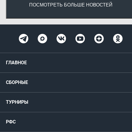
ПОСМОТРЕТЬ БОЛЬШЕ НОВОСТЕЙ
ГЛАВНОЕ
Новости
СБОРНЫЕ
Медиа
Мужские
ТУРНИРЫ
Карта болельщика
Женские
РФС
Пресс-центр
РФС
Футзал
ФИФА/УЕФА