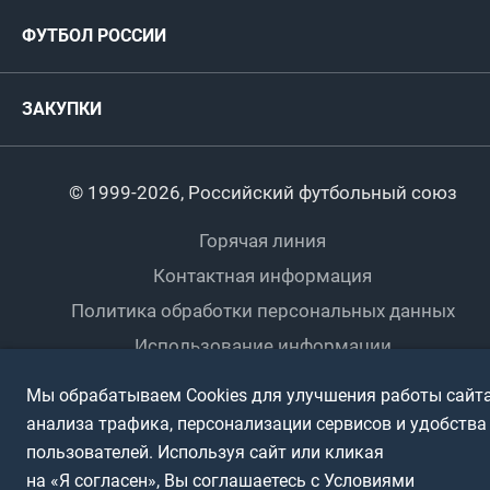
Руководство
Антидопинг
Пляжный футбол
ФУТБОЛ РОССИИ
Международные
Комитеты и комиссии
Спонсоры и партнеры
Титулы и трофеи
Футбол
Женщины
Турниры сборных
ЗАКУПКИ
Регионы
Футзал
Студенты
Турниры клубов
Календарный план
Пляжный
Любители
© 1999-2026, Российский футбольный союз
Документы
Мини-футбол
Спортшколы
Горячая линия
Контактная информация
ПОДА-футбол
Дети
Политика обработки персональных данных
Футбольное двоеборье
Ветераны
Использование информации
Полная версия сайта
Интерактивный
Спортсмены с ОВЗ
Мы обрабатываем Cookies для улучшения работы сайта
анализа трафика, персонализации сервисов и удобства
пользователей. Используя сайт или кликая
на «Я согласен», Вы соглашаетесь с Условиями