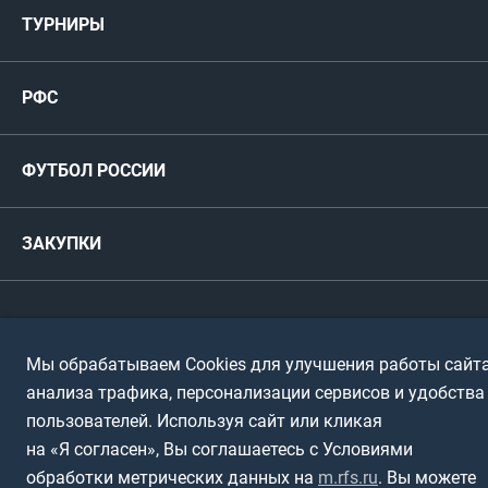
Мужские
ТУРНИРЫ
Карта болельщика
Женские
РФС
Пресс-центр
РФС
Футзал
ФИФА/УЕФА
Руководство
Антидопинг
Пляжный футбол
ФУТБОЛ РОССИИ
Международные
Комитеты и комиссии
Спонсоры и партнеры
Титулы и трофеи
Футбол
Женщины
Турниры сборных
ЗАКУПКИ
Регионы
Футзал
Студенты
Турниры клубов
Календарный план
Пляжный
Любители
© 1999-2026, Российский футбольный союз
Документы
Мы обрабатываем Cookies для улучшения работы сайта
Мини-футбол
Спортшколы
Горячая линия
анализа трафика, персонализации сервисов и удобства
Контактная информация
ПОДА-футбол
пользователей. Используя сайт или кликая
Дети
Политика обработки персональных данных
на «Я согласен», Вы соглашаетесь с Условиями
Футбольное двоеборье
Ветераны
обработки метрических данных на
m.rfs.ru
. Вы можете
Использование информации