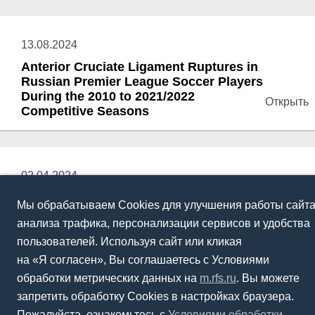
13.08.2024
Anterior Cruciate Ligament Ruptures in
Russian Premier League Soccer Players
During the 2010 to 2021/2022
Открыть
Competitive Seasons
02.04.2024
Age-Related differences during specific
Мы обрабатываем Cookies для улучшения работы сайта
athletic events highlighting strength
анализа трафика, персонализации сервисов и удобства
and speed characteristics in well-
Открыть
trained male and female adolescents
пользователей. Используя сайт или кликая
на «Я согласен», Вы соглашаетесь с Условиями
обработки метрических данных на
m.rfs.ru
. Вы можете
запретить обработку Cookies в настройках браузера.
28.03.2024
Пожалуйста, ознакомьтесь с
Условиями обработки