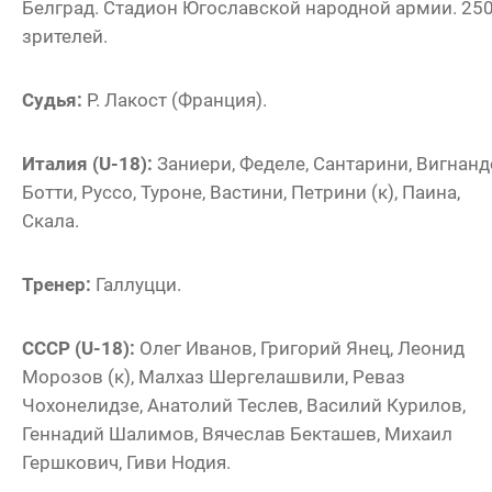
Белград. Стадион Югославской народной армии. 25
зрителей.
Судья:
Р. Лакост (Франция).
Италия (U-18):
Заниери, Феделе, Сантарини, Вигнанд
Ботти, Руссо, Туроне, Вастини, Петрини (к), Паина,
Скала.
Тренер:
Галлуцци.
СССР (U-18):
Олег Иванов, Григорий Янец, Леонид
Морозов (к), Малхаз Шергелашвили, Реваз
Чохонелидзе, Анатолий Теслев, Василий Курилов,
Геннадий Шалимов, Вячеслав Бекташев, Михаил
Гершкович, Гиви Нодия.