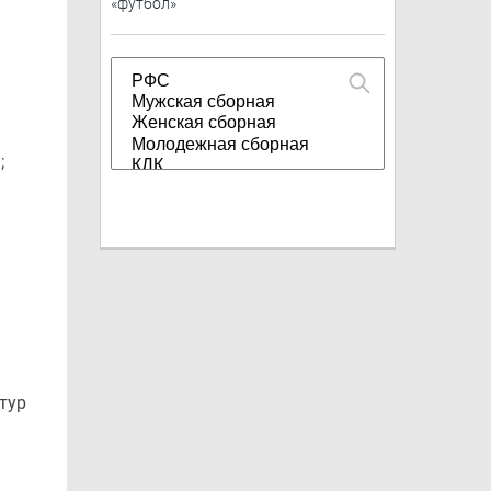
«футбол»
;
тур