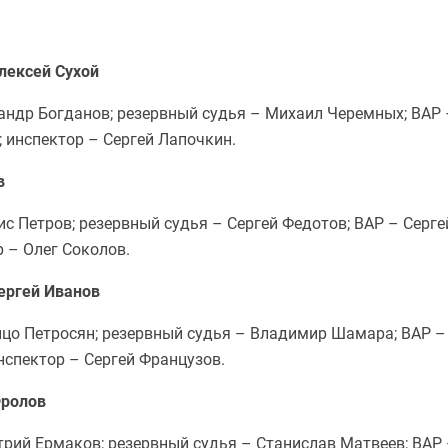
лексей Сухой
ндр Богданов; резервный судья – Михаил Черемных; ВАР 
; инспектор – Сергей Лапочкин.
в
 Петров; резервный судья – Сергей Федотов; ВАР – Серге
р – Олег Соколов.
ергей Иванов
цо Петросян; резервный судья – Владимир Шамара; ВАР –
нспектор – Сергей Французов.
Фролов
ий Ермаков; резервный судья – Станислав Матвеев; ВАР