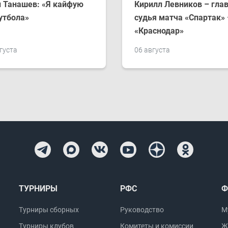
 Танашев: «Я кайфую
Кирилл Левников – гла
утбола»
судья матча «Спартак» 
«Краснодар»
густа
06 августа
ТУРНИРЫ
РФС
Ф
Турниры сборных
Руководство
М
Турниры клубов
Комитеты и комиссии
Ж