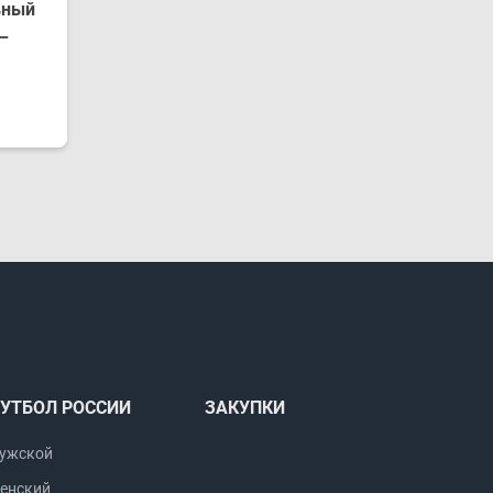
вный
–
УТБОЛ РОССИИ
ЗАКУПКИ
ужской
енский