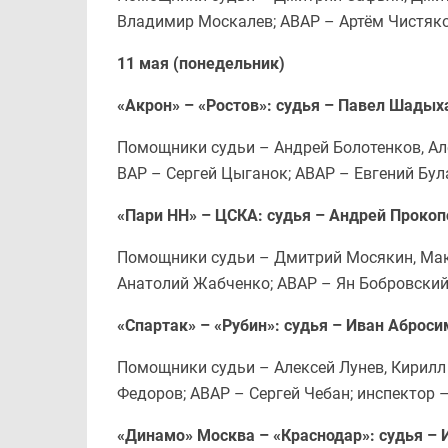
Владимир Москалев; АВАР – Артём Чистяко
11 мая (понедельник)
«Акрон» – «Ростов»: судья – Павел Шадых
Помощники судьи – Андрей Болотенков, Ал
ВАР – Сергей Цыганок; АВАР – Евгений Бул
«Пари НН» – ЦСКА: судья – Андрей Прокоп
Помощники судьи – Дмитрий Мосякин, Макс
Анатолий Жабченко; АВАР – Ян Бобровский
«Спартак» – «Рубин»: судья – Иван Аброс
Помощники судьи – Алексей Лунев, Кирилл
Федоров; АВАР – Сергей Чебан; инспектор 
«Динамо» Москва – «Краснодар»: судья –