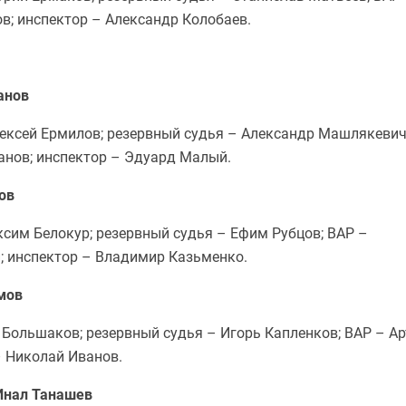
в; инспектор – Александр Колобаев.
анов
ексей Ермилов; резервный судья – Александр Машлякевич
анов; инспектор – Эдуард Малый.
ов
им Белокур; резервный судья – Ефим Рубцов; ВАР –
; инспектор – Владимир Казьменко.
имов
 Большаков; резервный судья – Игорь Капленков; ВАР – Ар
– Николай Иванов.
 Инал Танашев