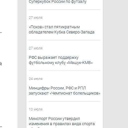
Суперкубок России по футзалу
27 июля
«Псков» стал пятикратным
–
обладателем Кубка Северо-Запада
27 июля
РФС выражает поддержку
футбольному клубу «Машук-КМВ»
й
24 июля
Минцифры России, РФС и РПЛ
запускают «Чемпионат болельщиков»
10 июля
Минспорт России утвердил
изменения в правилах вида спорта
 –