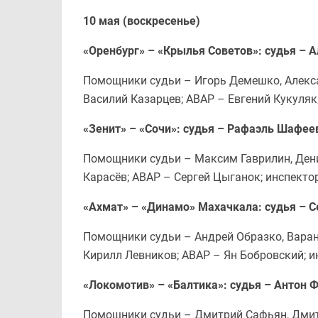
10 мая (воскресенье)
«Оренбург» – «Крылья Советов»: судья – А
Помощники судьи – Игорь Демешко, Алекса
Василий Казарцев; АВАР – Евгений Кукуляк
«Зенит» – «Сочи»: судья – Рафаэль Шафее
Помощники судьи – Максим Гаврилин, Денис
Карасёв; АВАР – Сергей Цыганок; инспекто
«Ахмат» – «Динамо» Махачкала: судья – С
Помощники судьи – Андрей Образко, Варан
Кирилл Левников; АВАР – Ян Бобровский; и
«Локомотив» – «Балтика»: судья – Антон 
Помощники судьи – Дмитрий Сафьян, Дмитр