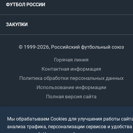
ФУТБОЛ РОССИИ
Международные
Комитеты и комиссии
Спонсоры и партнеры
Титулы и трофеи
Футбол
Женщины
Турниры сборных
ЗАКУПКИ
Регионы
Футзал
Студенты
Турниры клубов
Календарный план
Пляжный
Любители
© 1999-2026, Российский футбольный союз
Документы
Мини-футбол
Спортшколы
Горячая линия
Контактная информация
ПОДА-футбол
Дети
Политика обработки персональных данных
Футбольное двоеборье
Ветераны
Использование информации
Полная версия сайта
Интерактивный
Спортсмены с ОВЗ
Мы обрабатываем Cookies для улучшения работы сайта
анализа трафика, персонализации сервисов и удобства