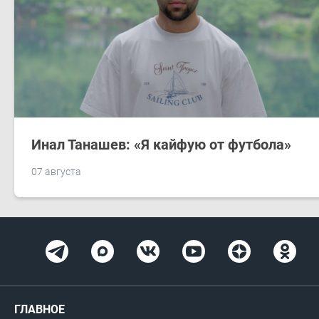
Инал Танашев: «Я кайфую от футбола»
07 августа
ГЛАВНОЕ