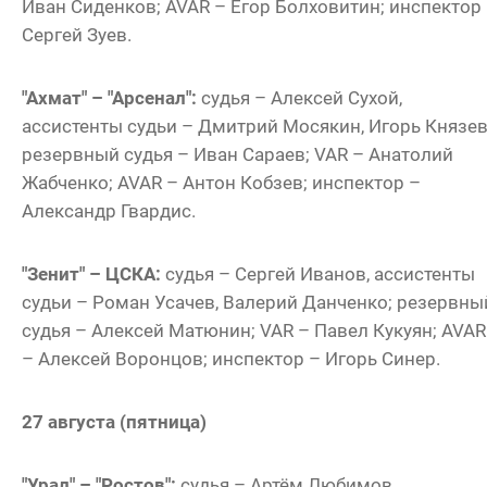
Иван Сиденков; AVAR – Егор Болховитин; инспектор
Сергей Зуев.
"Ахмат" – "Арсенал":
судья – Алексей Сухой,
ассистенты судьи – Дмитрий Мосякин, Игорь Князев
резервный судья – Иван Сараев; VAR – Анатолий
Жабченко; AVAR – Антон Кобзев; инспектор –
Александр Гвардис.
"Зенит" – ЦСКА:
судья – Сергей Иванов, ассистенты
судьи – Роман Усачев, Валерий Данченко; резервны
судья – Алексей Матюнин; VAR – Павел Кукуян; AVAR
– Алексей Воронцов; инспектор – Игорь Синер.
27 августа (пятница)
"Урал" – "Ростов":
судья – Артём Любимов,