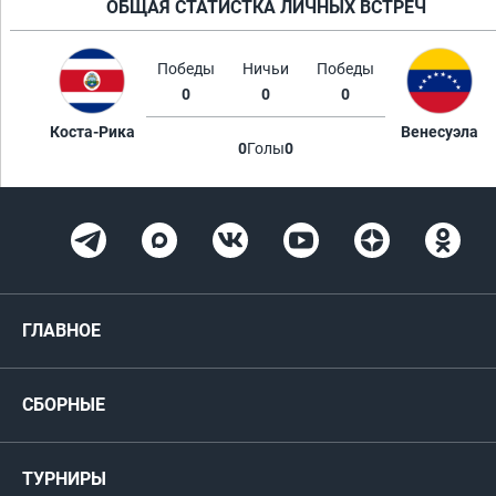
ОБЩАЯ СТАТИСТКА ЛИЧНЫХ ВСТРЕЧ
Победы
Ничьи
Победы
0
0
0
Коста-Рика
Венесуэла
0
Голы
0
ГЛАВНОЕ
Новости
СБОРНЫЕ
Медиа
Мужские
ТУРНИРЫ
Карта болельщика