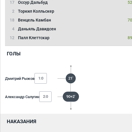
17
Оссур Дальбуд
52
2
Торкил Колльскер
18
Венцель Камбан
70
4
Даньяль Давидсен
12
Палл Клеттскар
89
ГОЛЫ
1:0
21'
Дмитрий Рыжов
2:0
90+2'
Александр Салугин
НАКАЗАНИЯ