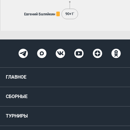
90+1'
Евгений Баляйкин
ГЛАВНОЕ
Новости
СБОРНЫЕ
Медиа
Мужские
ТУРНИРЫ
Карта болельщика
Женские
РФС