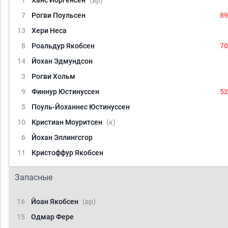
1
Ханс Йоргенсен
(вр)
7
Рогви Поульсен
89
13
Хери Неса
8
Роальдур Якобсен
70
14
Йохан Эдмундсон
3
Рогви Хольм
9
Финнур Юстинуссен
52
5
Поуль-Йоханнес Юстинуссен
10
Кристиан Моуритсен
(к)
6
Йохан Эллингсгор
11
Кристоффур Якобсен
Запасные
16
Йоан Якобсен
(вр)
15
Одмар Фере