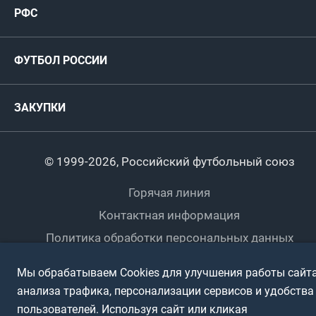
Пресс-центр
РФС
Футзал
ФИФА/УЕФА
Руководство
Антидопинг
Пляжный футбол
ФУТБОЛ РОССИИ
Международные
Комитеты и комиссии
Спонсоры и партнеры
Титулы и трофеи
Футбол
Женщины
Турниры сборных
ЗАКУПКИ
Регионы
Футзал
Студенты
Турниры клубов
Календарный план
Пляжный
Любители
© 1999-2026, Российский футбольный союз
Документы
Мини-футбол
Спортшколы
Горячая линия
Контактная информация
ПОДА-футбол
Дети
Политика обработки персональных данных
Футбольное двоеборье
Ветераны
Использование информации
Мы обрабатываем Cookies для улучшения работы сайта
Полная версия сайта
Интерактивный
Спортсмены с ОВЗ
анализа трафика, персонализации сервисов и удобства
пользователей. Используя сайт или кликая