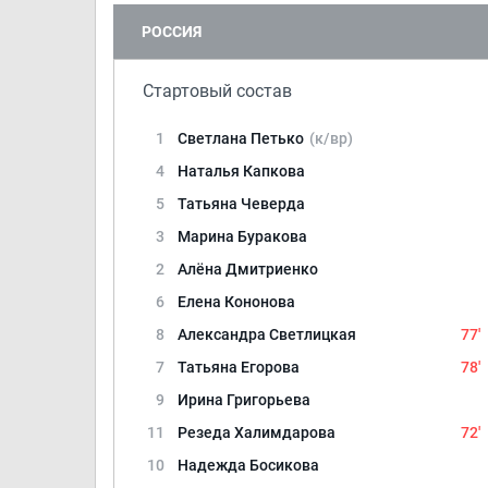
РОССИЯ
Стартовый состав
1
Светлана Петько
(к/вр)
4
Наталья Капкова
5
Татьяна Чеверда
3
Марина Буракова
2
Алёна Дмитриенко
6
Елена Кононова
8
Александра Светлицкая
77'
7
Татьяна Егорова
78'
9
Ирина Григорьева
11
Резеда Халимдарова
72'
10
Надежда Босикова