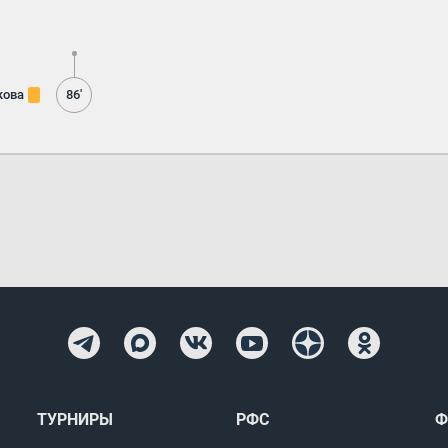
кова
86'
ТУРНИРЫ
РФС
Ф