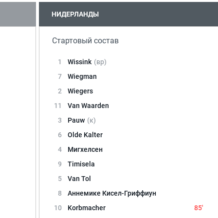
НИДЕРЛАНДЫ
Стартовый состав
1
Wissink
(вр)
7
Wiegman
2
Wiegers
11
Van Waarden
3
Pauw
(к)
6
Olde Kalter
4
Мигхелсен
9
Timisela
5
Van Tol
8
Аннемике Кисел-Гриффиун
10
Korbmacher
85'