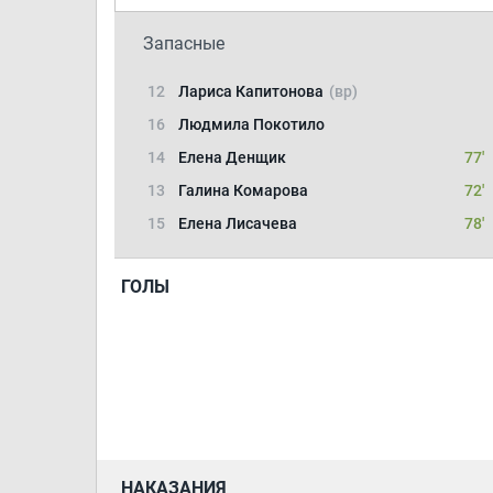
Запасные
12
Лариса Капитонова
(вр)
16
Людмила Покотило
14
Елена Денщик
77'
13
Галина Комарова
72'
15
Елена Лисачева
78'
ГОЛЫ
НАКАЗАНИЯ