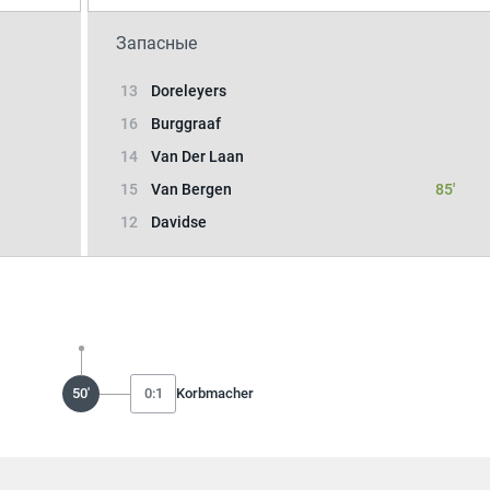
Запасные
13
Doreleyers
16
Burggraaf
14
Van Der Laan
15
Van Bergen
85'
12
Davidse
50'
0:1
Korbmacher