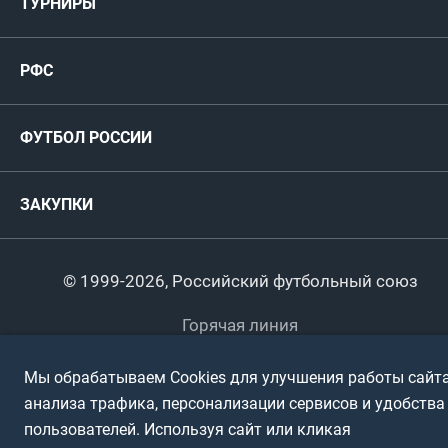
ТУРНИРЫ
Карта болельщика
Женские
РФС
Пресс-центр
РФС
Футзал
ФИФА/УЕФА
Руководство
Антидопинг
Пляжный футбол
ФУТБОЛ РОССИИ
Международные
Комитеты и комиссии
Спонсоры и партнеры
Титулы и трофеи
Футбол
Женщины
Турниры сборных
ЗАКУПКИ
Регионы
Футзал
Студенты
Турниры клубов
Календарный план
Пляжный
Любители
© 1999-2026, Российский футбольный союз
Документы
Мини-футбол
Спортшколы
Горячая линия
Контактная информация
ПОДА-футбол
Дети
Мы обрабатываем Cookies для улучшения работы сайта
Политика обработки персональных данных
анализа трафика, персонализации сервисов и удобства
Футбольное двоеборье
Ветераны
Использование информации
пользователей. Используя сайт или кликая