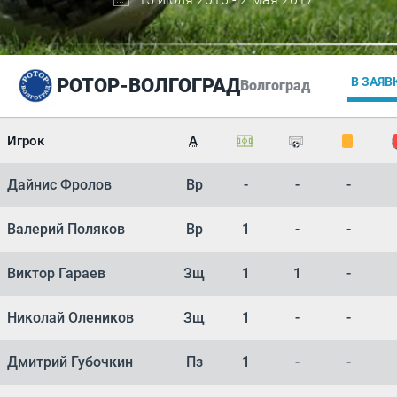
РОТОР-ВОЛГОГРАД
В ЗАЯВ
Волгоград
Игрок
А
Дайнис Фролов
Вр
-
-
-
Валерий Поляков
Вр
1
-
-
Виктор Гараев
Зщ
1
1
-
Николай Олеников
Зщ
1
-
-
Дмитрий Губочкин
Пз
1
-
-