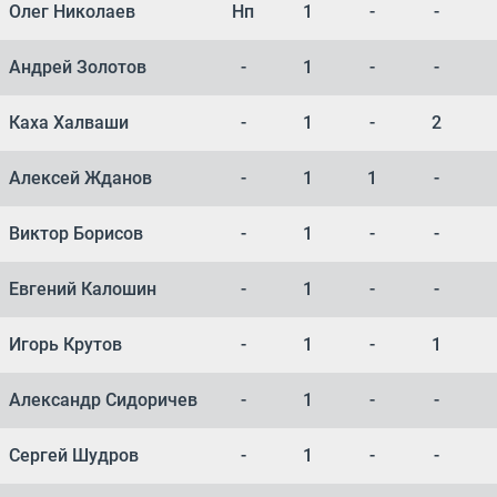
Олег Николаев
Нп
1
-
-
Андрей Золотов
-
1
-
-
Каха Халваши
-
1
-
2
Алексей Жданов
-
1
1
-
Виктор Борисов
-
1
-
-
Евгений Калошин
-
1
-
-
Игорь Крутов
-
1
-
1
Александр Сидоричев
-
1
-
-
Сергей Шудров
-
1
-
-