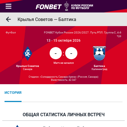
Крылья Советов — Балтика
Футбол
FONBET Кубок России 2026/2027. Путь РПЛ. Группа C, 4-й
тур
13 - 15 октября 2026
-
:
-
Матч не начался
Крылья Советов
Балтика
Самара
Калининград
Стадион: «Солидарность Самара Арена» (Россия, Самара)
Вместимость: 42 347
ИСТОРИЯ
ОБЩАЯ СТАТИСТКА ЛИЧНЫХ ВСТРЕЧ