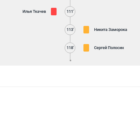
Илья Ткачев
111'
113'
Никита Заморока
118'
Сергей Полосин