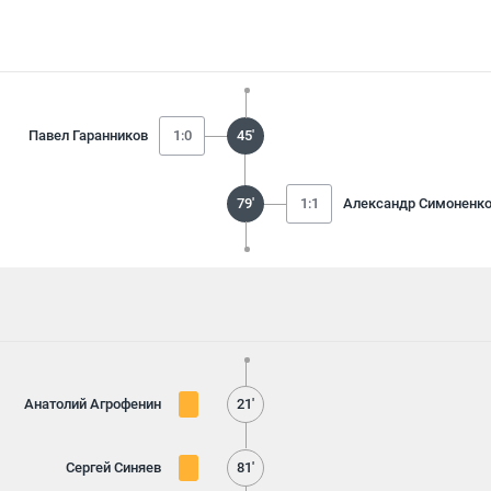
Павел Гаранников
1:0
45'
79'
1:1
Александр Симоненк
Анатолий Агрофенин
21'
Сергей Синяев
81'