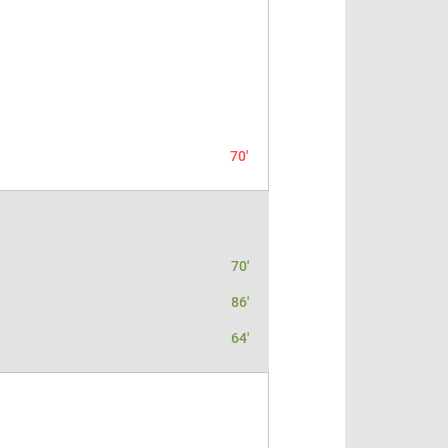
70'
70'
86'
64'