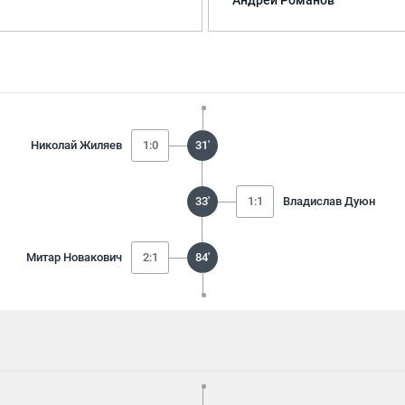
Андрей Романов
Николай Жиляев
1:0
31'
33'
1:1
Владислав Дуюн
Митар Новакович
2:1
84'