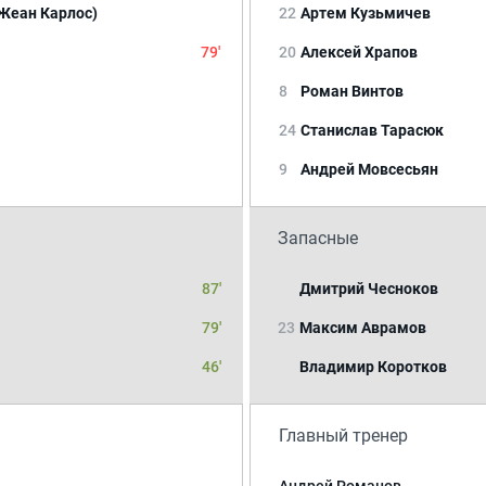
Жеан Карлос)
22
Артем Кузьмичев
79'
20
Алексей Храпов
8
Роман Винтов
24
Станислав Тарасюк
9
Андрей Мовсесьян
Запасные
87'
Дмитрий Чесноков
79'
23
Максим Аврамов
46'
Владимир Коротков
Главный тренер