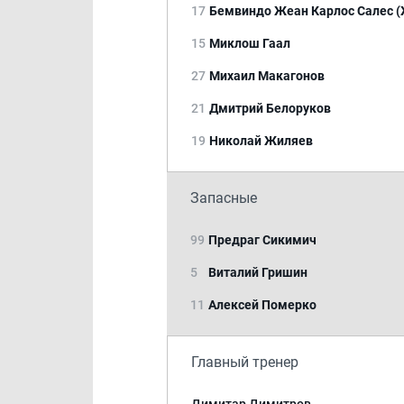
17
Бемвиндо Жеан Карлос Салес (
15
Миклош Гаал
27
Михаил Макагонов
21
Дмитрий Белоруков
19
Николай Жиляев
Запасные
99
Предраг Сикимич
5
Виталий Гришин
11
Алексей Померко
Главный тренер