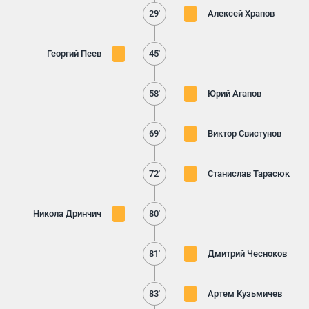
29'
Алексей Храпов
Георгий Пеев
45'
58'
Юрий Агапов
69'
Виктор Свистунов
72'
Станислав Тарасюк
Никола Дринчич
80'
81'
Дмитрий Чесноков
83'
Артем Кузьмичев