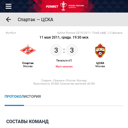
Спартак — ЦСКА
Футбол
Кубок России 2010/2011. Плей-офф. 1/2 финала
11 мая 2011, среда. 19:30 мск
3
:
3
Пенальти 4:5
Спартак
ЦСКА
Москва
Москва
Матч окончен
Стадион:
«Лужники»
(Россия, Москва)
Вместимость: 80 840. Количество зрителей: 46 000
ПРОТОКОЛ
ИСТОРИЯ
СОСТАВЫ КОМАНД