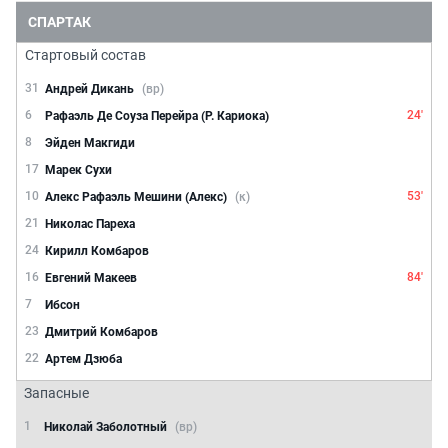
СПАРТАК
Стартовый состав
31
Андрей Дикань
(вр)
6
24'
Рафаэль Де Соуза Перейра (Р. Кариока)
8
Эйден Макгиди
17
Марек Сухи
10
53'
Алекс Рафаэль Мешини (Алекс)
(к)
21
Николас Пареха
24
Кирилл Комбаров
16
84'
Евгений Макеев
7
Ибсон
23
Дмитрий Комбаров
22
Артем Дзюба
Запасные
1
Николай Заболотный
(вр)