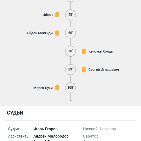
45'
Ибсон
60'
Эйден Макгиди
70'
Кейсуке Хонда
89'
Сергей Игнашевич
108'
Марек Сухи
СУДЬИ
Судья:
Игорь Егоров
Нижний Новгород
Ассистенты
Андрей Малородов
Саратов