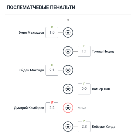
ПОСЛЕМАТЧЕВЫЕ ПЕНАЛЬТИ
1:0
Эмин Махмудов
1:1
Томаш Нецид
2:1
Эйден Макгиди
2:2
Вагнер Лав
2:2
Дмитрий Комбаров
Мимо
2:3
Кейсуке Хонда