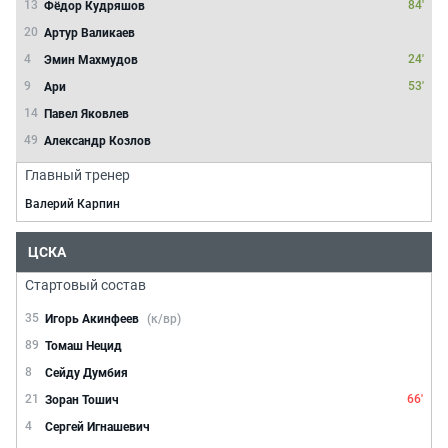
13
84'
Фёдор Кудряшов
20
Артур Валикаев
4
24'
Эмин Махмудов
9
53'
Ари
14
Павел Яковлев
49
Александр Козлов
Главный тренер
Валерий Карпин
ЦСКА
Стартовый состав
35
Игорь Акинфеев
(к/вр)
89
Томаш Нецид
8
Сейду Думбия
21
66'
Зоран Тошич
4
Сергей Игнашевич