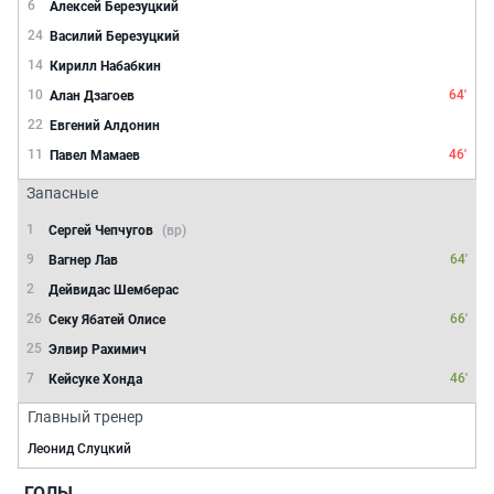
6
Алексей Березуцкий
24
Василий Березуцкий
14
Кирилл Набабкин
10
64'
Алан Дзагоев
22
Евгений Алдонин
11
46'
Павел Мамаев
Запасные
1
Сергей Чепчугов
(вр)
9
64'
Вагнер Лав
2
Дейвидас Шемберас
26
66'
Секу Ябатей Олисе
25
Элвир Рахимич
7
46'
Кейсуке Хонда
Главный тренер
Леонид Слуцкий
ГОЛЫ