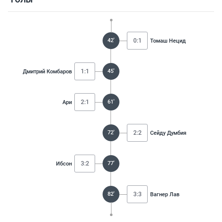
42'
0:1
Томаш Нецид
1:1
45'
Дмитрий Комбаров
2:1
61'
Ари
72'
2:2
Сейду Думбия
3:2
77'
Ибсон
82'
3:3
Вагнер Лав