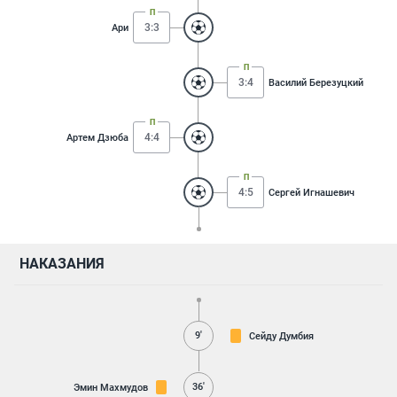
3:3
Ари
3:4
Василий Березуцкий
4:4
Артем Дзюба
4:5
Сергей Игнашевич
НАКАЗАНИЯ
9'
Сейду Думбия
36'
Эмин Махмудов