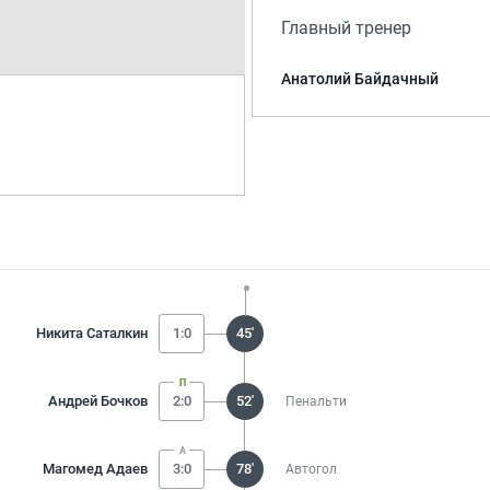
Главный тренер
Анатолий Байдачный
Никита Саталкин
1:0
45'
Андрей Бочков
2:0
52'
Пенальти
Магомед Адаев
3:0
78'
Автогол