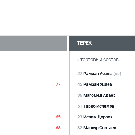
ТЕРЕК
Стартовый состав
27
Рамзан Асаев
(вр)
77'
45
Рамзан Уциев
36
Магомед Адаев
51
Тарко Исламов
65'
23
Ислам Цуроев
68'
32
Мансур Солтаев