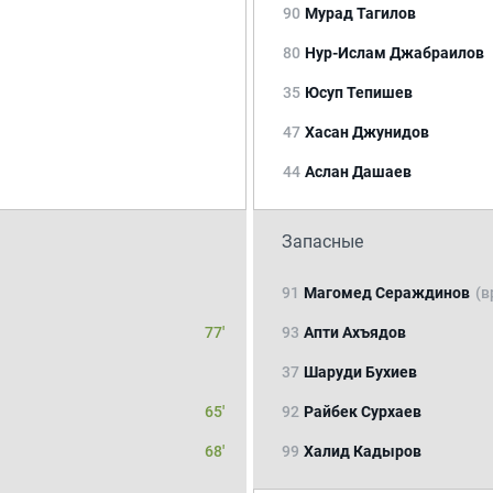
90
Мурад Тагилов
80
Нур-Ислам Джабраилов
35
Юсуп Тепишев
47
Хасан Джунидов
44
Аслан Дашаев
Запасные
91
Магомед Сераждинов
(в
77'
93
Апти Ахъядов
37
Шаруди Бухиев
65'
92
Райбек Сурхаев
68'
99
Халид Кадыров