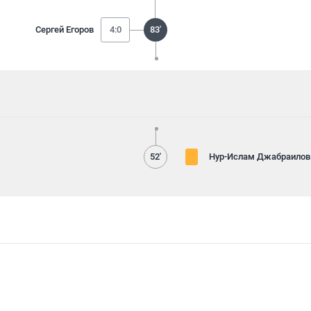
Сергей Егоров
4:0
83'
52'
Нур-Ислам Джабраилов