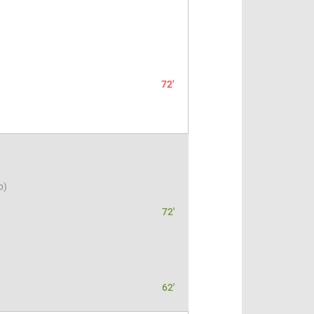
72'
р)
72'
62'