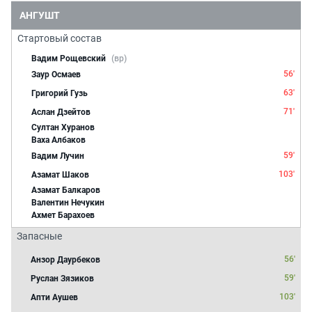
АНГУШТ
Стартовый состав
Вадим Рощевский
(вр)
56'
Заур Осмаев
63'
Григорий Гузь
71'
Аслан Дзейтов
Султан Хуранов
Ваха Албаков
59'
Вадим Лучин
103'
Азамат Шаков
Азамат Балкаров
Валентин Нечукин
Ахмет Барахоев
Запасные
56'
Анзор Даурбеков
59'
Руслан Зязиков
103'
Апти Аушев