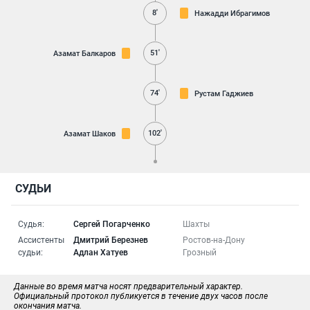
8'
Нажадди Ибрагимов
51'
Азамат Балкаров
74'
Рустам Гаджиев
102'
Азамат Шаков
СУДЬИ
Судья:
Сергей Погарченко
Шахты
Ассистенты
Дмитрий Березнев
Ростов-на-Дону
судьи:
Адлан Хатуев
Грозный
Данные во время матча носят предварительный характер.
Официальный протокол публикуется в течение двух часов после
окончания матча.