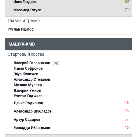
63'
Илез Газдиев
71'
Магомед Гугуев
Главный тренер
Руслан Идигов
МАШУК-КМВ
Стартовый состав
Валерий Головчанов
(вр)
Павел Сафронов
Заур Кунижев
Александр Степанов
Михаил Мулляр
Валерий Умнов
Рустам Гаджиев
46'
Денис Родионов
86'
Александр Шубладзе
67'
Артур Садиров
46'
Нажадди Ибрагимов