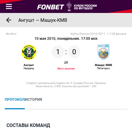
Ангушт — Машук-КМВ
Футбол
Кубок России 2010/2011. 1/128 финала
10 мая 2010, понедельник. 17:00 мск
1
:
0
ДВ
Ангушт
Машук-КМВ
Назрань
Пятигорск
Матч окончен
Стадион: Центральный стадион им. Р. Аушева (Россия, Назрань)
Вместимость: 3 400. Количество зрителей: 1 200
ПРОТОКОЛ
ИСТОРИЯ
СОСТАВЫ КОМАНД