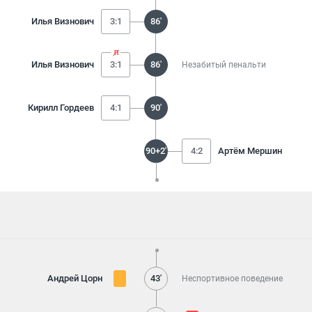
Илья Визнович
3:1
86'
Илья Визнович
3:1
86'
Незабитый пенальти
Кирилл Гордеев
4:1
90'
90+2'
4:2
Артём Мершин
Андрей Цорн
43'
Неспортивное поведение