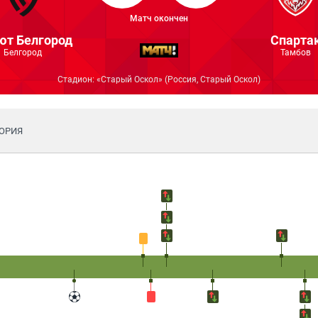
Матч окончен
ют Белгород
Спарта
Белгород
Тамбов
Стадион:
«Старый Оскол»
(Россия, Старый Оскол)
ОРИЯ