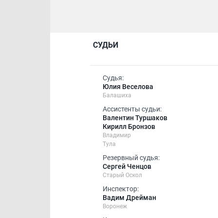
СУДЬИ
Судья:
Юлия Веселова
Балашиха
Ассистенты судьи:
Валентин Туршаков
Кирилл Бронзов
Владимир
Тула
Резервный судья:
Сергей Ченцов
Старый Оскол
Инспектор:
Вадим Дрейман
Воронеж