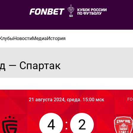
Клубы
Новости
Медиа
История
д — Спартак
21 августа 2024, среда. 15:00 мск
FO
4
:
2