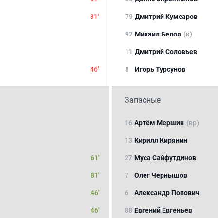
81'
79
Дмитрий Кумсаров
92
Михаил Белов
(к)
11
Дмитрий Соловьев
46'
8
Игорь Турсунов
Запасные
16
Артём Мершин
(вр)
13
Кирилл Кирянин
61'
27
Муса Сайфутдинов
81'
7
Олег Чернышов
46'
6
Александр Попович
46'
88
Евгений Евгеньев