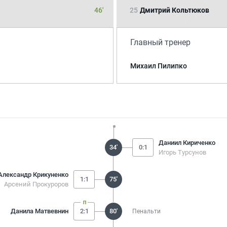
46'
25
Дмитрий Кольтюков
Главный тренер
Михаил Пилипко
Даниил Кириченко
34'
0:1
Игорь Турсунов
Александр Крикуненко
1:1
75'
Арсений Прокуроров
Данила Матвевнин
2:1
80'
Пенальти