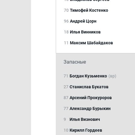
70
Тимофей Костенко
96
Андрей Цорн
18
Илья Винников
11
Максим Шабайдаков
Запасные
71
Богдан Кузьменко
(вр)
27
Станислав Букатов
87
Арсений Прокуроров
77
Александр Бурыкин
9
Илья Визнович
10
Кирилл Гордеев