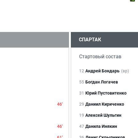
СПАРТАК
Стартовый состав
12
Андрей Бондарь
(вр)
55
Богдан Логачев
31
Юрий Пустовитенко
46'
29
Даниил Кириченко
19
Алексей Шульгин
46'
47
Данила Инякин
61'
36
Денис Скрыпников