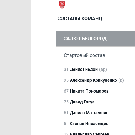
СОСТАВЫ КОМАНД
САЛЮТ БЕЛГОРОД
Стартовый состав
31
Денис Гнедой
(вр)
95
Александр Крикуненко
(к)
67
Никита Пономарев
75
Давид Гагуа
61
Данила Матвевнин
5
Степан Иноземцев
13
Владислав Сергеев