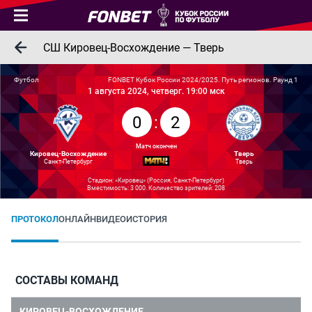
СШ Кировец-Восхождение — Тверь
Футбол
FONBET Кубок России 2024/2025. Путь регионов. Раунд 1
1 августа 2024, четверг. 19:00 мск
0
:
2
Матч окончен
Кировец-Восхождение
Тверь
Санкт-Петербург
Тверь
Стадион: «Кировец» (Россия, Санкт-Петербург)
Вместимость: 3 000. Количество зрителей: 208
ПРОТОКОЛ
ОНЛАЙН
ВИДЕО
ИСТОРИЯ
СОСТАВЫ КОМАНД
КИРОВЕЦ-ВОСХОЖДЕНИЕ