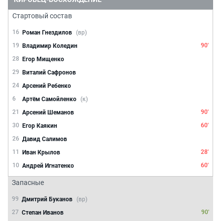
Стартовый состав
16
Роман Гнездилов
(вр)
19
90'
Владимир Коледин
28
Егор Мищенко
29
Виталий Сафронов
24
Арсений Ребенко
6
Артём Самойленко
(к)
21
90'
Арсений Шеманов
30
60'
Егор Каякин
26
Давид Салимов
11
28'
Иван Крылов
10
60'
Андрей Игнатенко
Запасные
99
Дмитрий Буканов
(вр)
27
90'
Степан Иванов