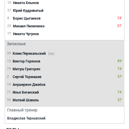
10
Никита Хлынов
37
Юрий Кудреватый
8
74'
Борис Цыганков
25
57'
Михаил Пилипенко
77
Никита Чугунов
Запасные
30
Клим Перекальский
(вр)
15
89'
Виктор Горюнов
79
74'
Митуш Григорян
2
57'
Сергей Тормашев
14
Анушервон Джебов
71
74'
Илья Беганский
96
57'
Матвей Шавель
Главный тренер
Владислав Тернавский