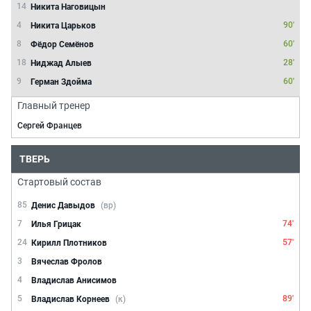
14
Никита Наговицын
4
90'
Никита Царьков
8
60'
Фёдор Семёнов
18
28'
Ниджад Алыев
9
60'
Герман Здойма
Главный тренер
Сергей Францев
ТВЕРЬ
Стартовый состав
85
Денис Давыдов
(вр)
7
74'
Илья Грицак
24
57'
Кирилл Плотников
3
Вячеслав Фролов
4
Владислав Анисимов
5
89'
Владислав Корнеев
(к)