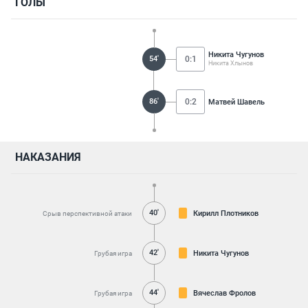
ГОЛЫ
Никита Чугунов
54'
0:1
Никита Хлынов
86'
0:2
Матвей Шавель
НАКАЗАНИЯ
40'
Кирилл Плотников
Срыв перспективной атаки
42'
Никита Чугунов
Грубая игра
44'
Вячеслав Фролов
Грубая игра