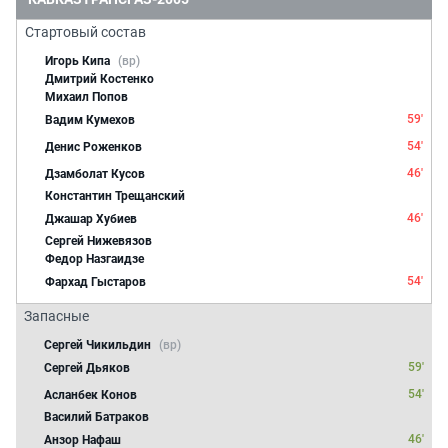
Стартовый состав
Игорь Кипа
(вр)
Дмитрий Костенко
Михаил Попов
59'
Вадим Кумехов
54'
Денис Роженков
46'
Дзамболат Кусов
Константин Трещанский
46'
Джашар Хубиев
Сергей Нижевязов
Федор Назгаидзе
54'
Фархад Гыстаров
Запасные
Сергей Чикильдин
(вр)
59'
Сергей Дьяков
54'
Асланбек Конов
Василий Батраков
46'
Анзор Нафаш