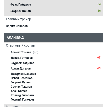
54'
Фуад Гейдаров
46'
Заурбек Конов
Главный тренер
Вадим Соколов
АЛАНИЯ-Д
Стартовый состав
Азамат Томаев
(вр)
63'
Давид Гатикоев
Заурбек Хадиков
46'
Аслан Догузов
Тамерлан Цакулов
Павел Бессонов
Георгий Кулов
Сослан Таказов
Алан Багаев
Роланд Гиголаев
Георгий Гогичаев
Запасные