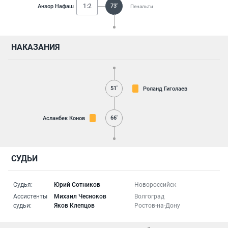
1:2
73'
Анзор Нафаш
Пенальти
НАКАЗАНИЯ
51'
Роланд Гиголаев
66'
Асланбек Конов
СУДЬИ
Судья:
Юрий Сотников
Новороссийск
Ассистенты
Михаил Чесноков
Волгоград
судьи:
Яков Клепцов
Ростов-на-Дону