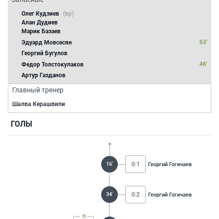
Олег Кудзиев
(вр)
Алан Дудиев
Марик Базаев
63'
Эдуард Мовсесян
Георгий Бугулов
46'
Федор Толстокулаков
Артур Газданов
Главный тренер
Шалва Керашвили
ГОЛЫ
16'
0:1
Георгий Гогичаев
34'
0:2
Георгий Гогичаев