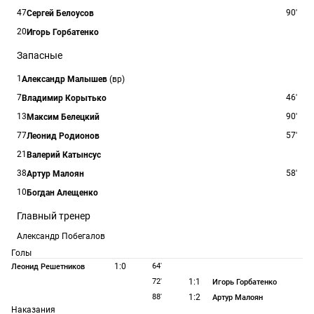
47
90'
Сергей Белоусов
20
Игорь Горбатенко
Запасные
1
Александр Малышев
(вр)
7
46'
Владимир Корытько
13
90'
Максим Белецкий
77
57'
Леонид Родионов
21
Валерий Катынсус
38
58'
Артур Малоян
10
Богдан Алещенко
Главный тренер
Александр Побегалов
Голы
1:0
64'
Леонид Решетников
72'
1:1
Игорь Горбатенко
88'
1:2
Артур Малоян
Наказания