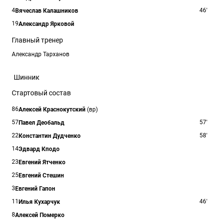
4
46'
Вячеслав Калашников
19
Александр Ярковой
Главный тренер
Александр Тарханов
Шинник
Стартовый состав
86
Алексей Краснокутский
(вр)
57
57'
Павел Деобальд
22
58'
Константин Дудченко
14
Эдвард Кподо
23
Евгений Ятченко
25
Евгений Стешин
3
Евгений Гапон
11
46'
Илья Кухарчук
8
Алексей Померко