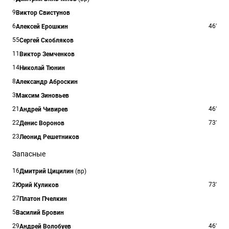
9
Виктор Свистунов
6
46'
Алексей Ерошкин
55
Сергей Скобляков
11
Виктор Земченков
14
Николай Тюнин
8
Александр Аброскин
3
Максим Зиновьев
21
46'
Андрей Чивирев
22
73'
Денис Воронов
23
Леонид Решетников
Запасные
16
Дмитрий Цицилин
(вр)
2
73'
Юрий Куликов
27
Платон Пчелкин
5
Василий Бровин
29
46'
Андрей Волобуев