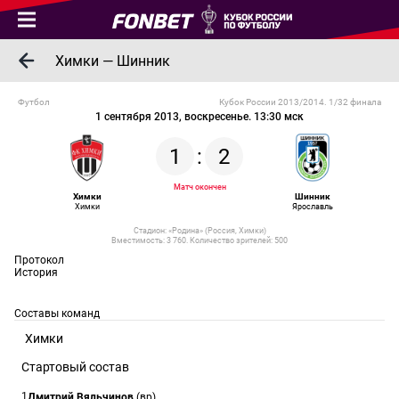
Химки — Шинник
Футбол
Кубок России 2013/2014. 1/32 финала
1 сентября 2013, воскресенье. 13:30 мск
1
:
2
Матч окончен
Химки
Шинник
Химки
Ярославль
Стадион: «Родина» (Россия, Химки)
Вместимость: 3 760. Количество зрителей: 500
Протокол
История
Составы команд
Химки
Стартовый состав
1
Дмитрий Вяльчинов
(вр)