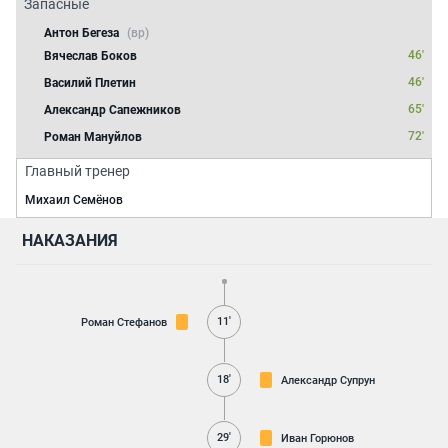
Запасные
Антон Бегеза
(вр)
46'
Вячеслав Боков
46'
Василий Плетин
65'
Александр Сапежников
72'
Роман Мануйлов
Главный тренер
Михаил Семёнов
НАКАЗАНИЯ
11'
Роман Стефанов
18'
Александр Супрун
29'
Иван Горюнов