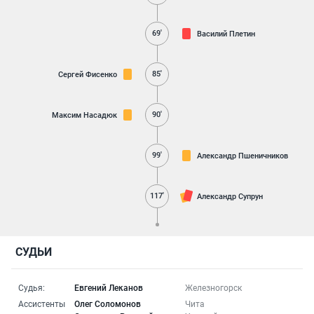
69'
Василий Плетин
85'
Сергей Фисенко
90'
Максим Насадюк
99'
Александр Пшеничников
117'
Александр Супрун
СУДЬИ
Судья:
Евгений Леканов
Железногорск
Ассистенты
Олег Соломонов
Чита