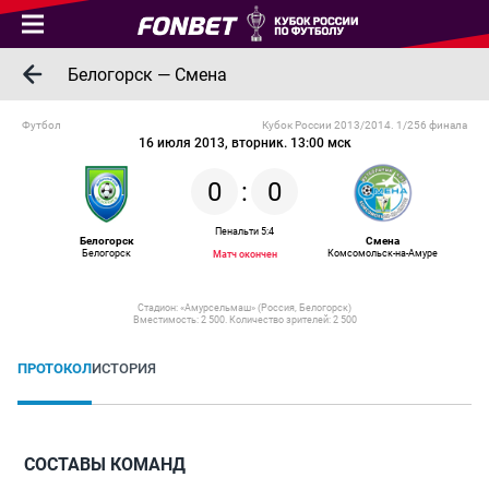
Белогорск — Смена
Футбол
Кубок России 2013/2014. 1/256 финала
16 июля 2013, вторник. 13:00 мск
0
:
0
Пенальти 5:4
Белогорск
Смена
Белогорск
Комсомольск-на-Амуре
Матч окончен
Стадион: «Амурсельмаш» (Россия, Белогорск)
Вместимость: 2 500. Количество зрителей: 2 500
ПРОТОКОЛ
ИСТОРИЯ
СОСТАВЫ КОМАНД