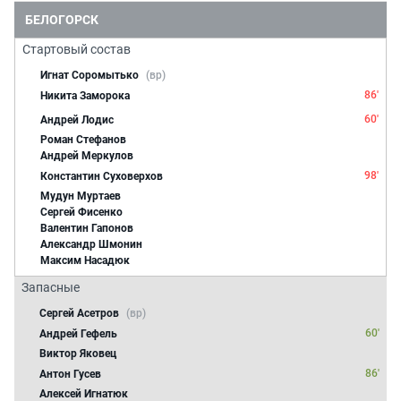
БЕЛОГОРСК
Стартовый состав
Игнат Соромытько
(вр)
86'
Никита Заморока
60'
Андрей Лодис
Роман Стефанов
Андрей Меркулов
98'
Константин Суховерхов
Мудун Муртаев
Сергей Фисенко
Валентин Гапонов
Александр Шмонин
Максим Насадюк
Запасные
Сергей Асетров
(вр)
60'
Андрей Гефель
Виктор Яковец
86'
Антон Гусев
Алексей Игнатюк