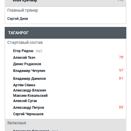
118'
Илья Кричмар
Главный тренер
Сергей Диев
ТАГАНРОГ
Стартовый состав
Егор Ридош
(вр)
78'
Алексей Ткач
Денис Родионов
97'
Владимир Чечулин
81'
Владимир Данилов
Артём Сёмка
Александр Власкин
Максим Ковальский
Алексей Сугак
85'
Александр Петров
Сергей Чернышов
Запасные