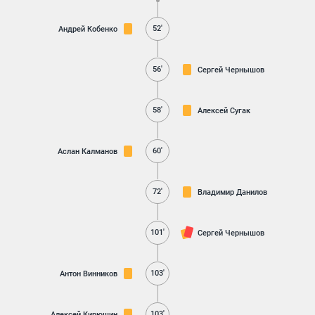
52'
Андрей Кобенко
56'
Сергей Чернышов
58'
Алексей Сугак
60'
Аслан Калманов
72'
Владимир Данилов
101'
Сергей Чернышов
103'
Антон Винников
103'
Алексей Кирюшин