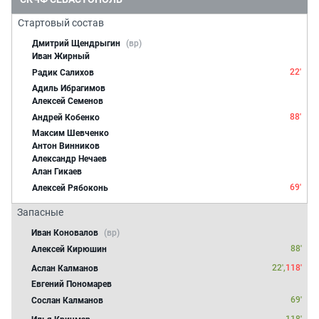
Стартовый состав
Дмитрий Щендрыгин
(вр)
Иван Жирный
22'
Радик Салихов
Адиль Ибрагимов
Алексей Семенов
88'
Андрей Кобенко
Максим Шевченко
Антон Винников
Александр Нечаев
Алан Гикаев
69'
Алексей Рябоконь
Запасные
Иван Коновалов
(вр)
88'
Алексей Кирюшин
22',
118'
Аслан Калманов
Евгений Пономарев
69'
Сослан Калманов