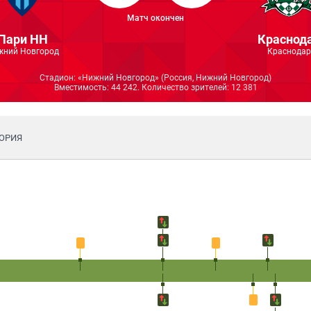
Матч окончен
Пари НН
Краснод
жний Новгород
Краснодар
Стадион: «Нижний Новгород» (Россия, Нижний Новгород)
Вместимость: 44 242. Количество зрителей: 12 381
ОРИЯ