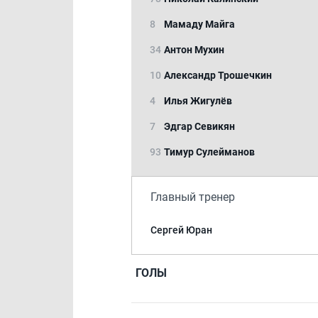
8
Мамаду Майга
34
Антон Мухин
10
Александр Трошечкин
4
Илья Жигулёв
7
Эдгар Севикян
93
Тимур Сулейманов
Главный тренер
Сергей Юран
ГОЛЫ