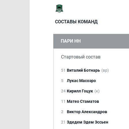
СОСТАВЫ КОМАНД
ПАРИ НН
Стартовый состав
51
Виталий Ботнарь
(вр)
5
Лукас Масоэро
24
Кирилл Гоцук
(к)
11
Матео Стаматов
2
Виктор Александров
21
Эдедем Эдем Эссьен