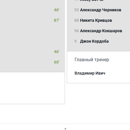
46'
53
Александр Черников
87'
88
Никита Кривцов
96
Александр Кокшаров
9
Джон Кордоба
46'
Главный тренер
60'
Владимир Ивич