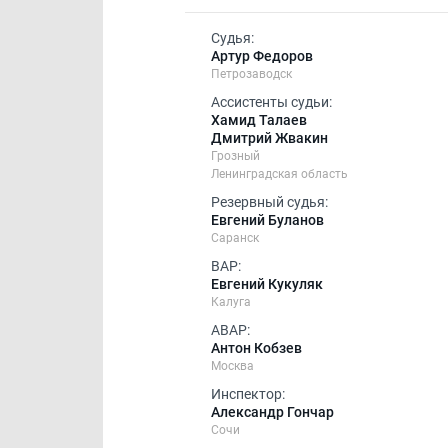
Судья:
Артур Федоров
Петрозаводск
Ассистенты судьи:
Хамид Талаев
Дмитрий Жвакин
Грозный
Ленинградская область
Резервный судья:
Евгений Буланов
Саранск
ВАР:
Евгений Кукуляк
Калуга
АВАР:
Антон Кобзев
Москва
Инспектор:
Александр Гончар
Сочи