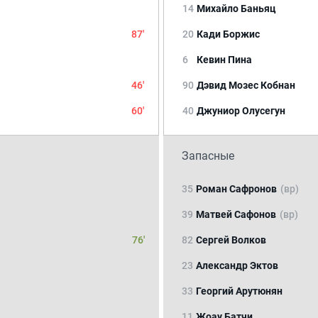
14
Михайло Баньяц
87'
20
Кади Боржис
6
Кевин Пина
46'
90
Дэвид Мозес Кобнан
60'
40
Джуниор Олусегун
Запасные
35
Роман Сафронов
(вр)
39
Матвей Сафонов
(вр)
76'
82
Сергей Волков
23
Александр Эктов
33
Георгий Арутюнян
11
Жоау Батчи