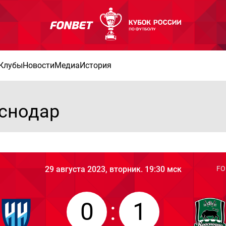
Клубы
Новости
Медиа
История
снодар
29 августа 2023, вторник. 19:30 мск
FO
0
:
1