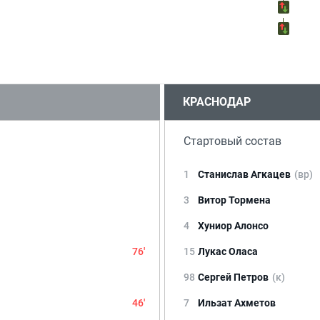
КРАСНОДАР
Стартовый состав
1
Станислав Агкацев
(вр)
3
Витор Тормена
4
Хуниор Алонсо
76'
15
Лукас Оласа
98
Сергей Петров
(к)
46'
7
Ильзат Ахметов