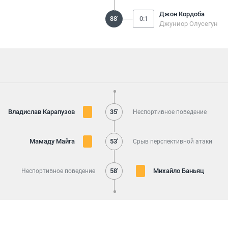
Джон Кордоба
88'
0:1
Джуниор Олусегун
Владислав Карапузов
35'
Неспортивное поведение
Мамаду Майга
53'
Срыв перспективной атаки
58'
Михайло Баньяц
Неспортивное поведение