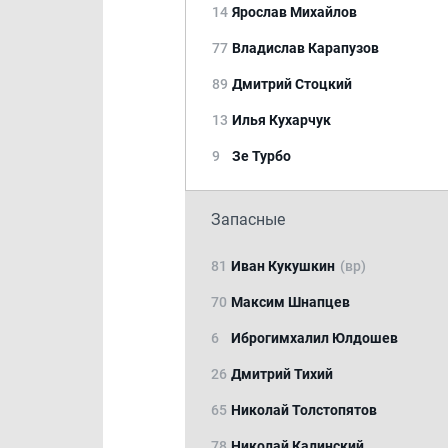
14
Ярослав Михайлов
77
Владислав Карапузов
89
Дмитрий Стоцкий
13
Илья Кухарчук
9
Зе Турбо
Запасные
81
Иван Кукушкин
(вр)
70
Максим Шнапцев
6
Иброгимхалил Юлдошев
26
Дмитрий Тихий
65
Николай Толстопятов
78
Николай Калинский