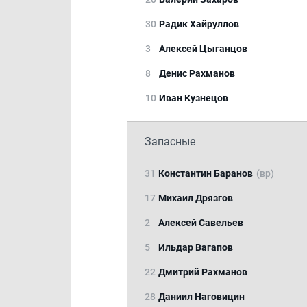
30
Радик Хайруллов
3
Алексей Цыганцов
8
Денис Рахманов
10
Иван Кузнецов
Запасные
31
Константин Баранов
(вр)
17
Михаил Дрязгов
2
Алексей Савельев
5
Ильдар Вагапов
22
Дмитрий Рахманов
28
Даниил Наговицин