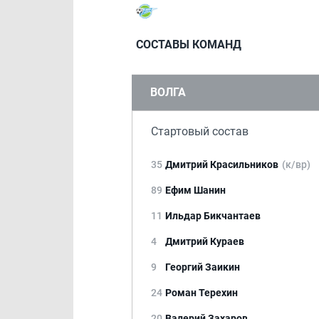
СОСТАВЫ КОМАНД
ВОЛГА
Стартовый состав
35
Дмитрий Красильников
(к/вр)
89
Ефим Шанин
11
Ильдар Бикчантаев
4
Дмитрий Кураев
9
Георгий Заикин
24
Роман Терехин
20
Валерий Захаров