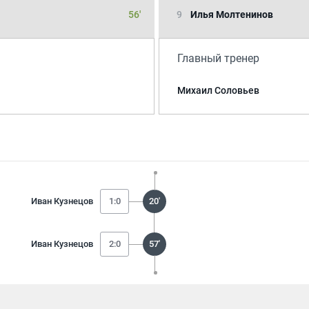
56'
9
Илья Молтенинов
Главный тренер
Михаил Соловьев
Иван Кузнецов
1:0
20'
Иван Кузнецов
2:0
57'