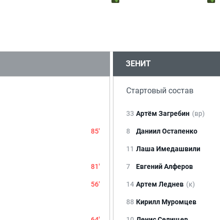
ЗЕНИТ
Стартовый состав
33
Артём Загребин
(вр)
85'
8
Даниил Остапенко
11
Лаша Имедашвили
81'
7
Евгений Алферов
56'
14
Артем Леднев
(к)
88
Кирилл Муромцев
64'
10
Денис Селищев