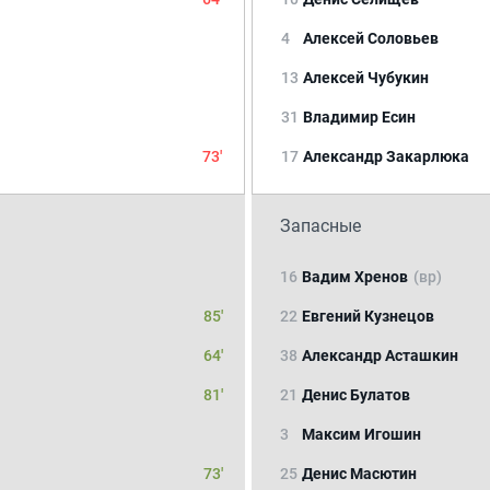
4
Алексей Соловьев
13
Алексей Чубукин
31
Владимир Есин
73'
17
Александр Закарлюка
Запасные
16
Вадим Хренов
(вр)
85'
22
Евгений Кузнецов
64'
38
Александр Асташкин
81'
21
Денис Булатов
3
Максим Игошин
73'
25
Денис Масютин