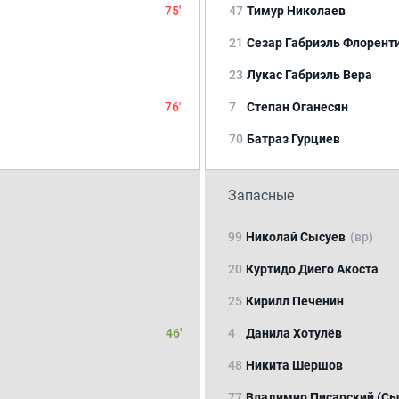
75'
47
Тимур Николаев
21
Сезар Габриэль Флорент
23
Лукас Габриэль Вера
76'
7
Степан Оганесян
70
Батраз Гурциев
Запасные
99
Николай Сысуев
(вр)
20
Куртидо Диего Акоста
25
Кирилл Печенин
46'
4
Данила Хотулёв
48
Никита Шершов
77
Владимир Писарский (Сы