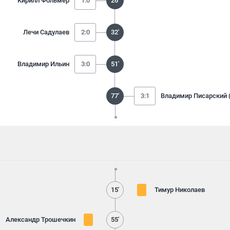
Кирилл Фольмер
1:0
26'
Лечи Садулаев
2:0
32'
Владимир Ильин
3:0
51'
77'
3:1
Владимир Писарский 
15'
Тимур Николаев
Александр Трошечкин
55'