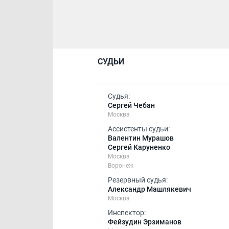
СУДЬИ
Судья:
Сергей Чебан
Москва
Ассистенты судьи:
Валентин Мурашов
Сергей Каруненко
Москва
Воронеж
Резервный судья:
Александр Машлякевич
Москва
Инспектор:
Фейзудин Эрзиманов