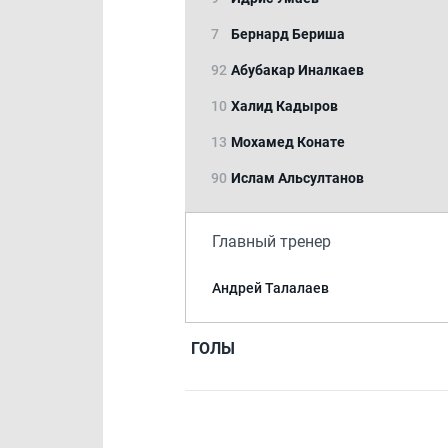
7
Бернард Бериша
92
Абубакар Иналкаев
10
Халид Кадыров
13
Мохамед Конате
90
Ислам Альсултанов
Главный тренер
Андрей Талалаев
ГОЛЫ