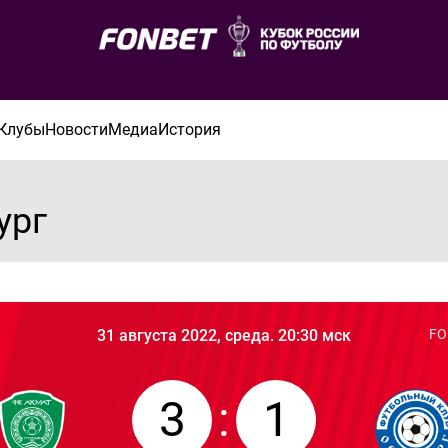
Клубы
Новости
Медиа
История
ург
31 августа 2022, среда. 20:30 мск
FO
3
:
1