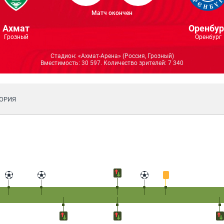
Матч окончен
Ахмат
Оренбур
Грозный
Оренбург
Стадион: «​Ахмат-Арена​» (Россия, Грозный)
Вместимость: 30 597. Количество зрителей: 7 340
ОРИЯ