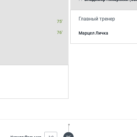
Главный тренер
75'
76'
Марцел Личка