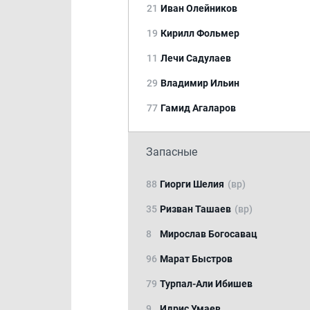
21
Иван Олейников
19
Кирилл Фольмер
11
Лечи Садулаев
29
Владимир Ильин
77
Гамид Агаларов
Запасные
88
Гиорги Шелия
(вр)
35
Ризван Ташаев
(вр)
8
Мирослав Богосавац
96
Марат Быстров
79
Турпал-Али Ибишев
9
Идрис Умаев