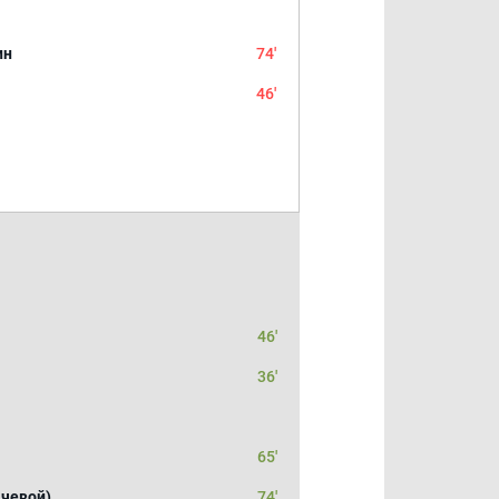
ин
74'
46'
46'
36'
65'
чевой)
74'