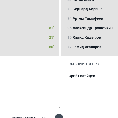
7
Бернард Бериша
94
Артем Тимофеев
81'
25
Александр Трошечкин
25'
10
Халид Кадыров
60'
77
Гамид Агаларов
Главный тренер
Юрий Нагайцев