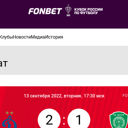
Клубы
Новости
Медиа
История
ат
13 сентября 2022, вторник. 17:30 мск
FO
2
:
1