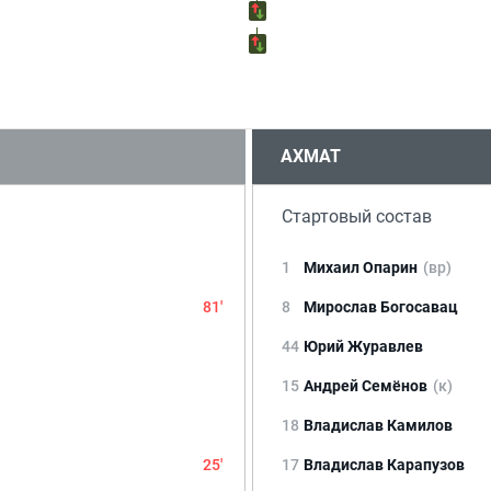
АХМАТ
Стартовый состав
1
Михаил Опарин
(вр)
81'
8
Мирослав Богосавац
44
Юрий Журавлев
15
Андрей Семёнов
(к)
18
Владислав Камилов
25'
17
Владислав Карапузов