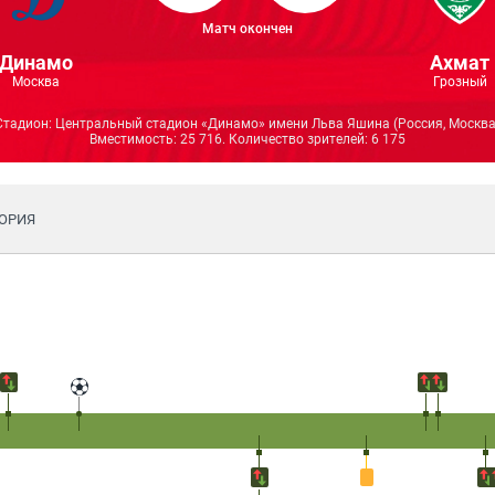
Матч окончен
Динамо
Ахмат
Москва
Грозный
Стадион:
Центральный стадион «Динамо» имени Льва Яшина
(Россия, Москва
Вместимость: 25 716. Количество зрителей: 6 175
ОРИЯ