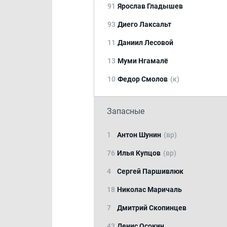
91
Ярослав Гладышев
93
Диего Лаксальт
11
Даниил Лесовой
13
Муми Нгамалё
10
Федор Смолов
(к)
Запасные
1
Антон Шунин
(вр)
76
Илья Купцов
(вр)
4
Сергей Паршивлюк
18
Николас Маричаль
7
Дмитрий Скопинцев
43
Денис Осокин