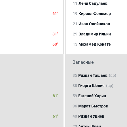
11
Лечи Садулаев
61'
19
Кирилл Фольмер
21
Иван Олейников
81'
29
Владимир Ильин
60'
13
Мохамед Конате
Запасные
35
Ризван Ташаев
(вр)
88
Гиорги Шелия
(вр)
81'
59
Евгений Харин
96
Марат Быстров
61'
40
Ризван Уциев
23
Антон Швец