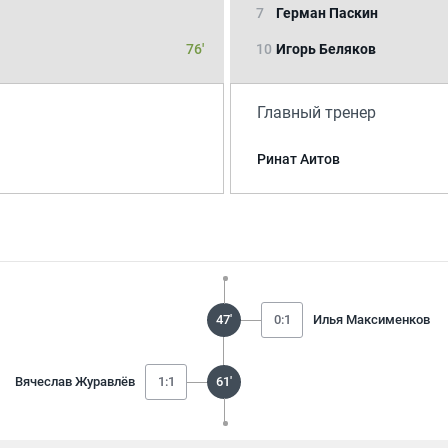
7
Герман Паскин
76'
10
Игорь Беляков
Главный тренер
Ринат Аитов
47'
0:1
Илья Максименков
Вячеслав Журавлёв
1:1
61'