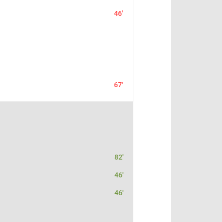
46'
67'
82'
46'
46'