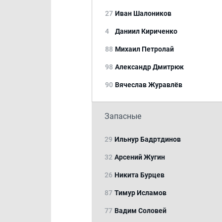
27
Иван Шалоников
4
Даниил Кириченко
88
Михаил Петролай
98
Александр Дмитрюк
90
Вячеслав Журавлёв
Запасные
29
Ильнур Бадртдинов
32
Арсений Жугин
26
Никита Бурцев
87
Тимур Исламов
77
Вадим Соловей