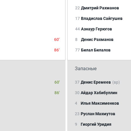
22
Дмитрий Рахманов
17
Владислав Сайгушев
44
Азнаур Герюгов
60'
8
Денис Рахманов
86'
77
Билал Билалов
Запасные
60'
37
Денис Еремеев
(вр)
86'
30
Айдар Хабибуллин
4
Илья Максименков
23
Руслан Махмутов
9
Гиоргий Уридия