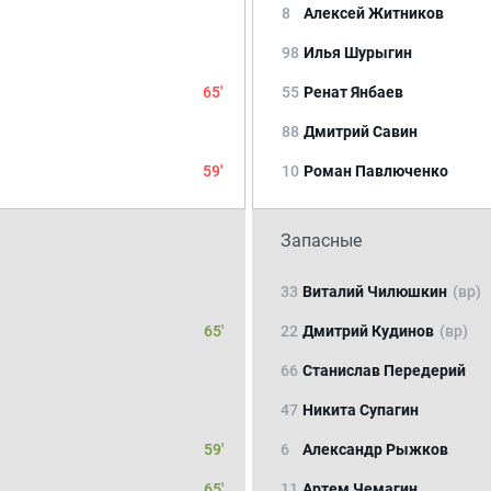
8
Алексей Житников
98
Илья Шурыгин
65'
55
Ренат Янбаев
88
Дмитрий Савин
59'
10
Роман Павлюченко
Запасные
33
Виталий Чилюшкин
(вр)
65'
22
Дмитрий Кудинов
(вр)
66
Станислав Передерий
47
Никита Супагин
59'
6
Александр Рыжков
65'
11
Артем Чемагин