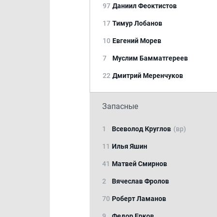
97
Даниил Феоктистов
17
Тимур Лобанов
10
Евгений Морев
7
Муслим Бамматгереев
22
Дмитрий Меренчуков
Запасные
1
Всеволод Круглов
(вр)
11
Илья Яшин
41
Матвей Смирнов
2
Вячеслав Фролов
70
Роберт Ламанов
9
Федор Ерков