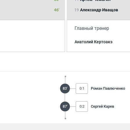
46'
19
Александр Иващов
Главный тренер
Анатолий Кертоакэ
83'
0:1
Роман Павлюченко
87'
0:2
Сергей Карев