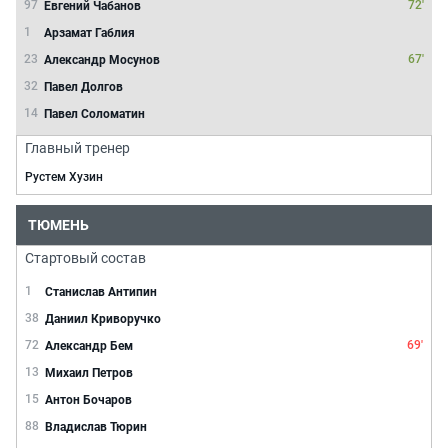
97
72'
Евгений Чабанов
1
Арзамат Габлия
23
67'
Александр Мосунов
32
Павел Долгов
14
Павел Соломатин
Главный тренер
Рустем Хузин
ТЮМЕНЬ
Стартовый состав
1
Станислав Антипин
38
Даниил Криворучко
72
69'
Александр Бем
13
Михаил Петров
15
Антон Бочаров
88
Владислав Тюрин