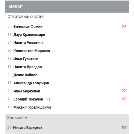
АМКАР
Стартовый состав
3
83'
Вячеслав Фомин
11
Даур Краквескири
64
Никита Решетняк
99
Константин Морозов
33
Илья Гультяев
13
Никита Дроздов
4
Денис Кайков
17
Александр Голубцов
9
72'
Иван Маркелов
7
67'
Евгений Тюкалов
(к)
10
Михаил Горелишвили
Запасные
29
83'
Никита Верхунов