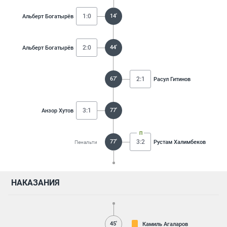
1:0
14'
Альберт Богатырёв
2:0
44'
Альберт Богатырёв
67'
2:1
Расул Гитинов
3:1
77'
Анзор Хутов
77'
3:2
Рустам Халимбеков
Пенальти
НАКАЗАНИЯ
45'
Камиль Агаларов