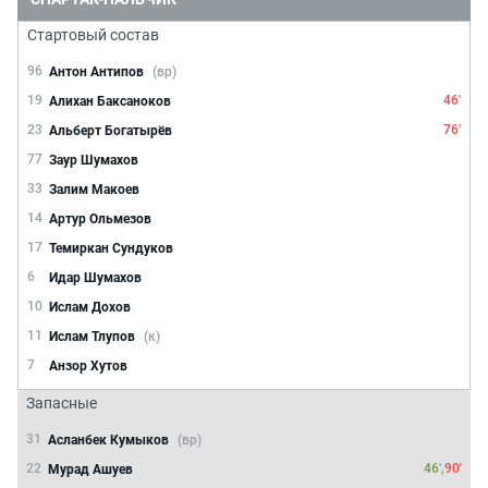
Стартовый состав
96
Антон Антипов
(вр)
19
46'
Алихан Баксаноков
23
76'
Альберт Богатырёв
77
Заур Шумахов
33
Залим Макоев
14
Артур Ольмезов
17
Темиркан Сундуков
6
Идар Шумахов
10
Ислам Дохов
11
Ислам Тлупов
(к)
7
Анзор Хутов
Запасные
31
Асланбек Кумыков
(вр)
22
46',
90'
Мурад Ашуев