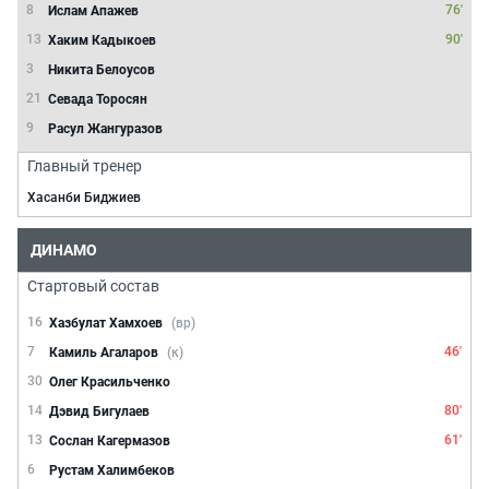
8
76'
Ислам Апажев
13
90'
Хаким Кадыкоев
3
Никита Белоусов
21
Севада Торосян
9
Расул Жангуразов
Главный тренер
Хасанби Биджиев
ДИНАМО
Стартовый состав
16
Хазбулат Хамхоев
(вр)
7
46'
Камиль Агаларов
(к)
30
Олег Красильченко
14
80'
Дэвид Бигулаев
13
61'
Сослан Кагермазов
6
Рустам Халимбеков