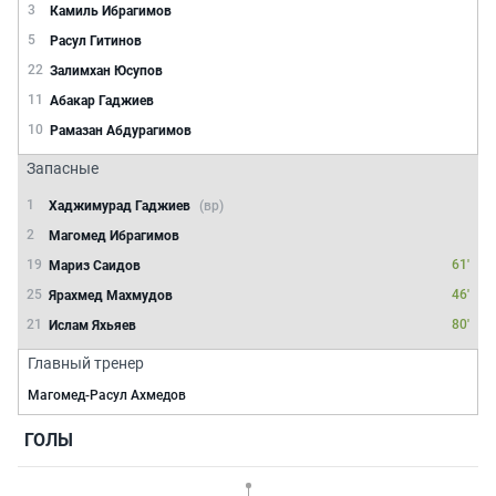
3
Камиль Ибрагимов
5
Расул Гитинов
22
Залимхан Юсупов
11
Абакар Гаджиев
10
Рамазан Абдурагимов
Запасные
1
Хаджимурад Гаджиев
(вр)
2
Магомед Ибрагимов
19
61'
Мариз Саидов
25
46'
Ярахмед Махмудов
21
80'
Ислам Яхьяев
Главный тренер
Магомед-Расул Ахмедов
ГОЛЫ