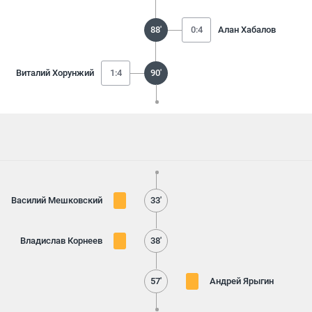
88'
0:4
Алан Хабалов
Виталий Хорунжий
1:4
90'
Василий Мешковский
33'
Владислав Корнеев
38'
57'
Андрей Ярыгин