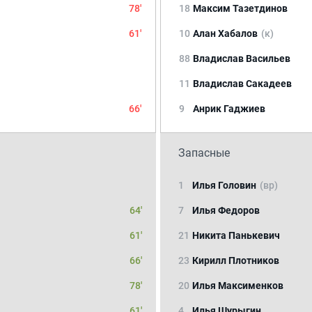
78'
18
Максим Тазетдинов
61'
10
Алан Хабалов
(к)
88
Владислав Васильев
11
Владислав Сакадеев
66'
9
Анрик Гаджиев
Запасные
1
Илья Головин
(вр)
64'
7
Илья Федоров
61'
21
Никита Панькевич
66'
23
Кирилл Плотников
78'
20
Илья Максименков
61'
4
Илья Шурыгин