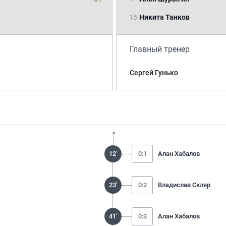
15
Никита Танков
Главный тренер
Сергей Гунько
12'
0:1
Алан Хабалов
23'
0:2
Владислав Скляр
41'
0:3
Алан Хабалов