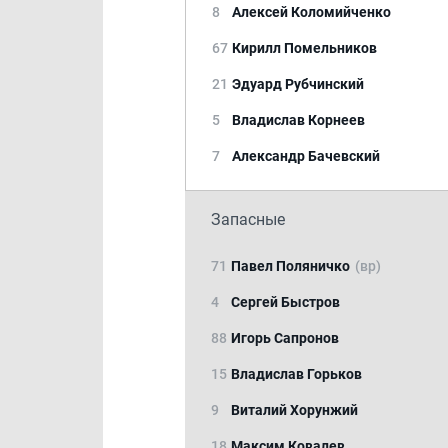
8
Алексей Коломийченко
67
Кирилл Помельников
21
Эдуард Рубчинский
5
Владислав Корнеев
7
Александр Бачевский
Запасные
71
Павел Поляничко
(вр)
4
Сергей Быстров
88
Игорь Сапронов
15
Владислав Горьков
9
Виталий Хорунжий
18
Максим Ковалев