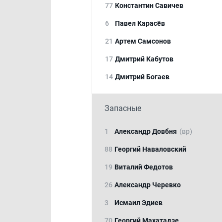
77
Константин Савичев
6
Павел Карасёв
21
Артем Самсонов
17
Дмитрий Кабутов
14
Дмитрий Богаев
Запасные
1
Александр Довбня
(вр)
88
Георгий Наваловский
19
Виталий Федотов
26
Александр Черевко
3
Исмаил Эдиев
70
Георгий Махатадзе