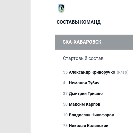
СОСТАВЫ КОМАНД
СКА-ХАБАРОВСК
Стартовый состав
55
Александр Криворучко
(к/вр)
4
Неманья Тубич
37
Дмитрий Гришко
50
Максим Карпов
10
Владислав Никифоров
78
Николай Калинский