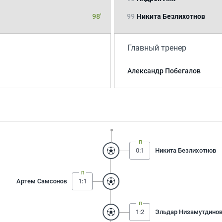
98'
99
Никита Безлихотнов
Главный тренер
Александр Побегалов
0:1
Никита Безлихотнов
Артем Самсонов
1:1
1:2
Эльдар Низамутдино