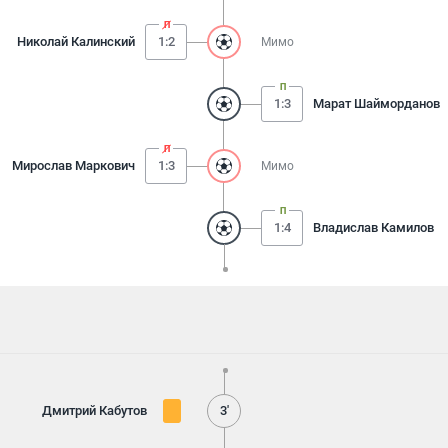
Николай Калинский
1:2
Мимо
1:3
Марат Шайморданов
Мирослав Маркович
1:3
Мимо
1:4
Владислав Камилов
Дмитрий Кабутов
3'