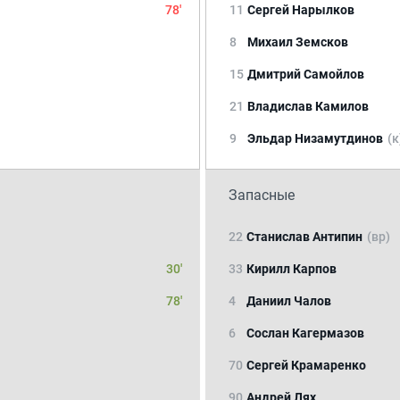
78'
11
Сергей Нарылков
8
Михаил Земсков
15
Дмитрий Самойлов
21
Владислав Камилов
9
Эльдар Низамутдинов
(к
Запасные
22
Станислав Антипин
(вр)
30'
33
Кирилл Карпов
78'
4
Даниил Чалов
6
Сослан Кагермазов
70
Сергей Крамаренко
90
Андрей Лях