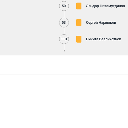
50'
Эльдар Низамутдинов
53'
Сергей Нарылков
113'
Никита Безлихотнов