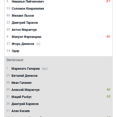
5
87'
Неманья Пейчинович
33
Соломон Кверквелия
84
Михаил Лысов
23
Дмитрий Тарасов
60
Антон Миранчук
4
46'
Мануэл Фернандеш
27
Игорь Денисов
(к)
24
Эдер
Запасные
1
Маринато Гилерме
(вр)
29
Виталий Денисов
98
Иван Галанин
59
46'
Алексей Миранчук
31
55'
Мацей Рыбус
36
Дмитрий Баринов
11
Алан Касаев