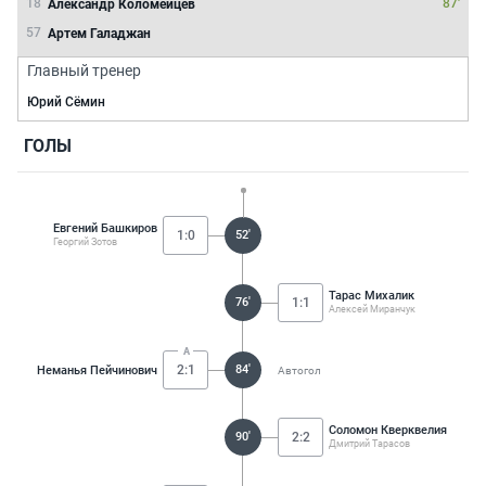
18
87'
Александр Коломейцев
57
Артем Галаджан
Главный тренер
Юрий Сёмин
ГОЛЫ
Евгений Башкиров
1:0
52'
Георгий Зотов
Тарас Михалик
76'
1:1
Алексей Миранчук
2:1
84'
Неманья Пейчинович
Автогол
Соломон Кверквелия
90'
2:2
Дмитрий Тарасов