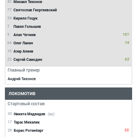
42
Михаил Тихонов
77
Святослав Георгиевский
24
Кирилл Гоцук
7
Павел Голышев
9
101'
Алан Чочиев
64
74'
Олег Ланин
10
Азер Алиев
22
63'
Сергей Самодин
Главный тренер
Андрей Тихонов
ЛОКОМОТИВ
Стартовый состав
30
Никита Медведев
(вр)
17
Тарас Михалик
28
55'
Борис Ротенберг