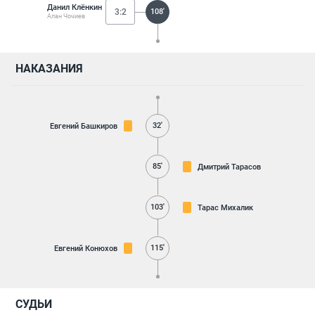
Данил Клёнкин
3:2
108'
Алан Чочиев
НАКАЗАНИЯ
32'
Евгений Башкиров
85'
Дмитрий Тарасов
103'
Тарас Михалик
115'
Евгений Конюхов
СУДЬИ