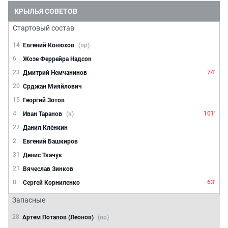
КРЫЛЬЯ СОВЕТОВ
Стартовый состав
14
Евгений Конюхов
(вр)
6
Жозе Феррейра Надсон
23
74'
Дмитрий Немчанинов
20
Срджан Мияйлович
15
Георгий Зотов
4
101'
Иван Таранов
(к)
27
Данил Клёнкин
2
Евгений Башкиров
31
Денис Ткачук
21
Вячеслав Зинков
8
63'
Сергей Корниленко
Запасные
28
Артем Потапов (Леонов)
(вр)