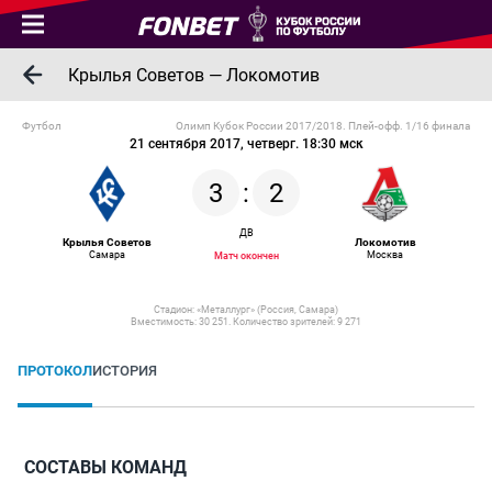
Крылья Советов — Локомотив
Футбол
Олимп Кубок России 2017/2018. Плей-офф. 1/16 финала
21 сентября 2017, четверг. 18:30 мск
3
:
2
ДВ
Крылья Советов
Локомотив
Самара
Москва
Матч окончен
Стадион: «Металлург» (Россия, Самара)
Вместимость: 30 251. Количество зрителей: 9 271
ПРОТОКОЛ
ИСТОРИЯ
СОСТАВЫ КОМАНД