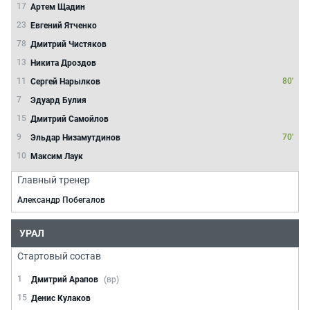
17
Артем Щадин
23
Евгений Ятченко
78
Дмитрий Чистяков
13
Никита Дроздов
11
80'
Сергей Нарылков
7
Эдуард Булия
15
Дмитрий Самойлов
9
70'
Эльдар Низамутдинов
10
Максим Лаук
Главный тренер
Александр Побегалов
УРАЛ
Стартовый состав
1
Дмитрий Арапов
(вр)
15
Денис Кулаков