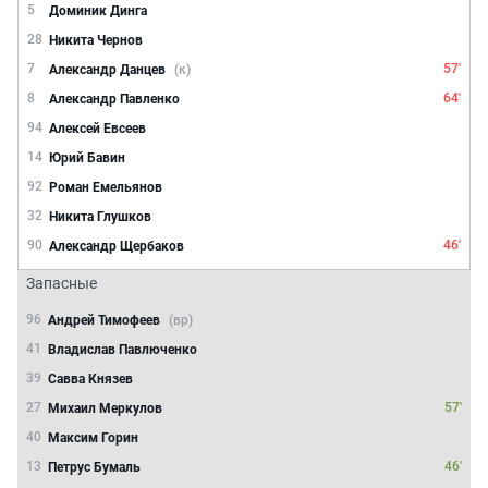
5
Доминик Динга
28
Никита Чернов
7
57'
Александр Данцев
(к)
8
64'
Александр Павленко
94
Алексей Евсеев
14
Юрий Бавин
92
Роман Емельянов
32
Никита Глушков
90
46'
Александр Щербаков
Запасные
96
Андрей Тимофеев
(вр)
41
Владислав Павлюченко
39
Савва Князев
27
57'
Михаил Меркулов
40
Максим Горин
13
46'
Петрус Бумаль