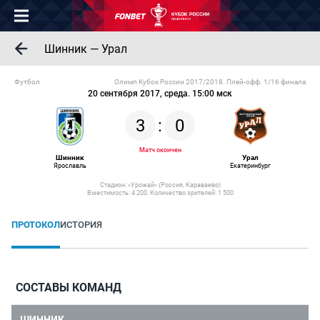
Шинник — Урал
Футбол
Олимп Кубок России 2017/2018. Плей-офф. 1/16 финала
20 сентября 2017, среда. 15:00 мск
3
:
0
Матч окончен
Шинник
Урал
Ярославль
Екатеринбург
Стадион: «Урожай» (Россия, Караваево)
Вместимость: 4 200. Количество зрителей: 1 500
ПРОТОКОЛ
ИСТОРИЯ
СОСТАВЫ КОМАНД
ШИННИК