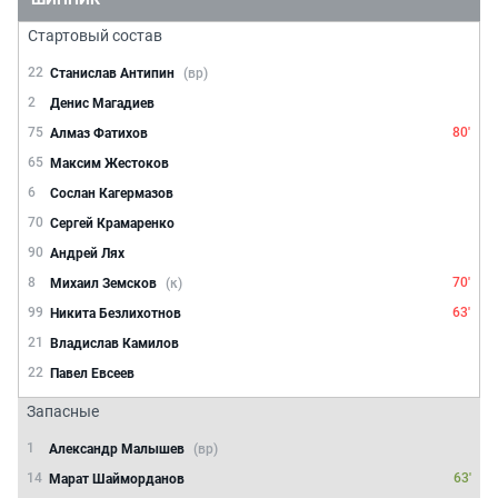
Стартовый состав
22
Станислав Антипин
(вр)
2
Денис Магадиев
75
80'
Алмаз Фатихов
65
Максим Жестоков
6
Сослан Кагермазов
70
Сергей Крамаренко
90
Андрей Лях
8
70'
Михаил Земсков
(к)
99
63'
Никита Безлихотнов
21
Владислав Камилов
22
Павел Евсеев
Запасные
1
Александр Малышев
(вр)
14
63'
Марат Шайморданов