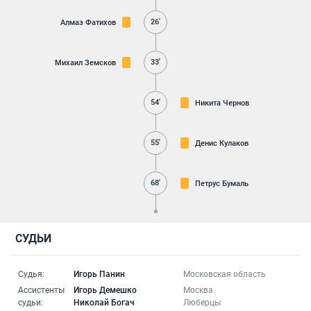
26'
Алмаз Фатихов
33'
Михаил Земсков
54'
Никита Чернов
55'
Денис Кулаков
68'
Петрус Бумаль
СУДЬИ
Судья:
Игорь Панин
Московская область
Ассистенты
Игорь Демешко
Москва
судьи:
Николай Богач
Люберцы