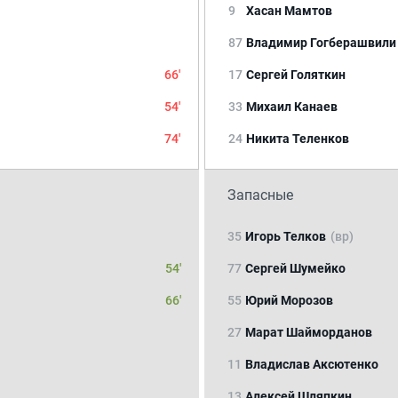
9
Хасан Мамтов
87
Владимир Гогберашвили
66'
17
Сергей Голяткин
54'
33
Михаил Канаев
74'
24
Никита Теленков
Запасные
35
Игорь Телков
(вр)
54'
77
Сергей Шумейко
66'
55
Юрий Морозов
27
Марат Шайморданов
11
Владислав Аксютенко
13
Алексей Шляпкин