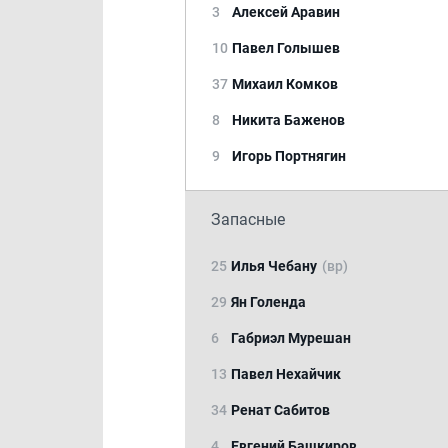
3
Алексей Аравин
10
Павел Голышев
37
Михаил Комков
8
Никита Баженов
9
Игорь Портнягин
Запасные
25
Илья Чебану
(вр)
29
Ян Голенда
6
Габриэл Мурешан
13
Павел Нехайчик
34
Ренат Сабитов
4
Евгений Башкиров