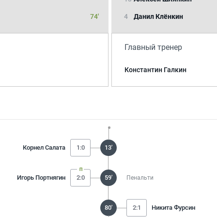
74'
4
Данил Клёнкин
Главный тренер
Константин Галкин
Корнел Салата
1:0
13'
Игорь Портнягин
2:0
59'
Пенальти
80'
2:1
Никита Фурсин