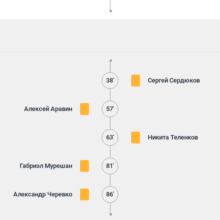
38'
Сергей Сердюков
Алексей Аравин
57'
63'
Никита Теленков
Габриэл Мурешан
81'
Александр Черевко
86'