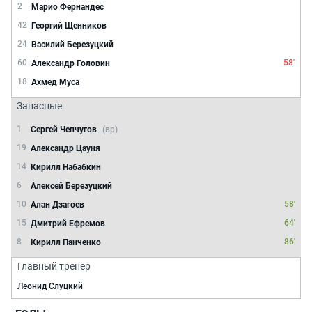
2
Марио Фернандес
42
Георгий Щенников
24
Василий Березуцкий
60
58'
Александр Головин
18
Ахмед Муса
Запасные
1
Сергей Чепчугов
(вр)
19
Александр Цауня
14
Кирилл Набабкин
6
Алексей Березуцкий
10
58'
Алан Дзагоев
15
64'
Дмитрий Ефремов
8
86'
Кирилл Панченко
Главный тренер
Леонид Слуцкий