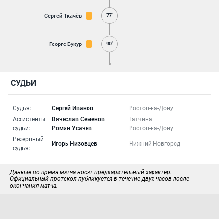
77'
Сергей Ткачёв
90'
Георге Букур
СУДЬИ
Судья:
Сергей Иванов
Ростов-на-Дону
Ассистенты
Вячеслав Семенов
Гатчина
судьи:
Роман Усачев
Ростов-на-Дону
Резервный
Игорь Низовцев
Нижний Новгород
судья:
Данные во время матча носят предварительный характер.
Официальный протокол публикуется в течение двух часов после
окончания матча.