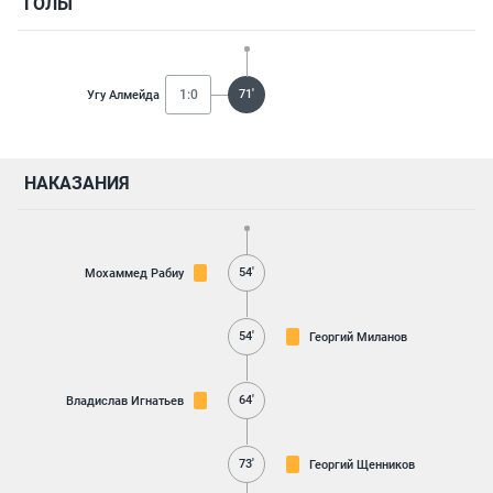
ГОЛЫ
1:0
71'
Угу Алмейда
НАКАЗАНИЯ
54'
Мохаммед Рабиу
54'
Георгий Миланов
64'
Владислав Игнатьев
73'
Георгий Щенников