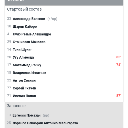
Стартовый состав
23
Александр Беленов
(к/вр)
10
Шарль Каборе
4
Луиз Реаме Алешандре
29
Станислав Манолев
14
Тони Шунич
20
85'
Угу Алмейда
17
74'
Мохаммед Рабиу
18
Владислав Игнатьев
22
Антон Соснин
77
Сергей Ткачёв
71
87'
Ивелин Попов
Запасные
13
Евгений Помазан
(вр)
25
Лоренсо Санабрия Антонио Мельгарехо