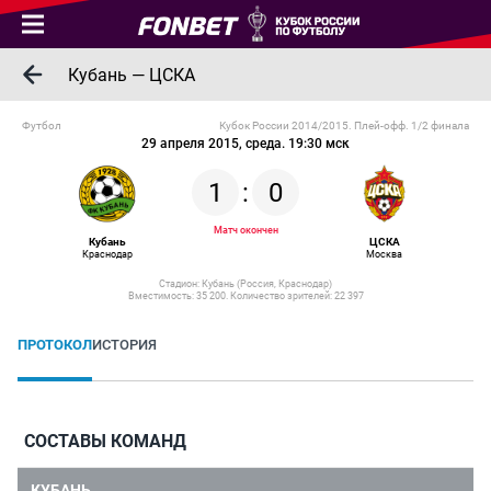
Кубань — ЦСКА
Футбол
Кубок России 2014/2015. Плей-офф. 1/2 финала
29 апреля 2015, среда. 19:30 мск
1
:
0
Матч окончен
Кубань
ЦСКА
Краснодар
Москва
Стадион: Кубань (Россия, Краснодар)
Вместимость: 35 200. Количество зрителей: 22 397
ПРОТОКОЛ
ИСТОРИЯ
СОСТАВЫ КОМАНД
КУБАНЬ