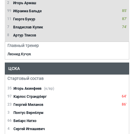
2
Игорь Армаш
99
85'
Ибраима Бальде
11
87'
Георге Букур
7
74'
Владислав Кулик
8
Артур Тлисов
Главный тренер
Леонид Кучук
ЦСКА
Стартовый состав
35
Игорь Акинфеев
(к/вр)
97
64'
Карлос Страндберг
23
86'
Георгий Миланов
3
Понтус Вернблум
66
Бибарс Натхо
4
Сергей Игнашевич